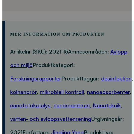
MER INFORMATION OM PRODUKTEN
Artikelnr (SKU):
2021-15
Ämnesområden:
Avlopp
och miljö
Produktkategori:
Forskningsrapporter
Produkttaggar:
desinfektion
,
kolnanorör
,
mikrobiell kontroll
,
nanoadsorbenter
,
nanofotokatalys
,
nanomembran
,
Nanoteknik
,
vatten- och avloppsvattenrening
Utgivningsår:
2021
Författare:
Jingjing Yang
Produkttyp: