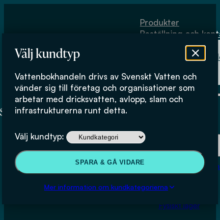
Hoppa till huvudinnehåll
Hoppa till sidfot
Produkter
Beställning och kont
Om
Välj kundtyp
Vattenbokhand
Köpvillkor
Vattenbokhandeln drivs av Svenskt Vatten och
Fysiskt lager
vänder sig till företag och organisationer som
arbetar med dricksvatten, avlopp, slam och
infrastrukturerna runt detta.
Produkter
Välj kundtyp:
Beställning och kontakt
SPARA & GÅ VIDARE
Om Vattenbokhan
Köpvillkor
Mer information om kundkategorierna
Fysiskt lager