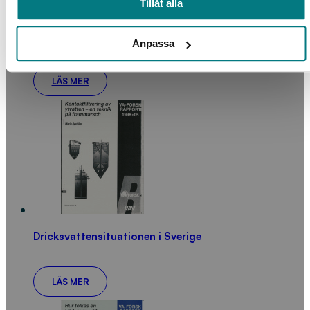
Tillåt alla
Fosforns växttillgänglighet i olika typer av slam,
Anpassa
handelsgödsel samt aska
LÄS MER
Dricksvattensituationen i Sverige
LÄS MER