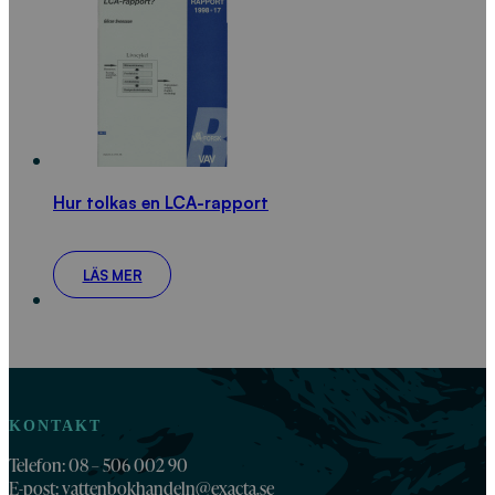
Hur tolkas en LCA-rapport
LÄS MER
KONTAKT
Telefon: 08 – 506 002 90
E-post:
vattenbokhandeln@exacta.se