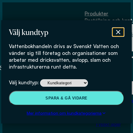
Hoppa till huvudinnehåll
Hoppa till sidfot
Produkter
Beställning och kont
Om
Välj kundtyp
Vattenbokhand
Köpvillkor
Vattenbokhandeln drivs av Svenskt Vatten och
Fysiskt lager
vänder sig till företag och organisationer som
arbetar med dricksvatten, avlopp, slam och
infrastrukturerna runt detta.
Produkter
Välj kundtyp:
Beställning och kontakt
SPARA & GÅ VIDARE
Om Vattenbokhan
Simulering av hydrologin
Köpvillkor
Mer information om kundkategorierna
Fysiskt lager
0
kr