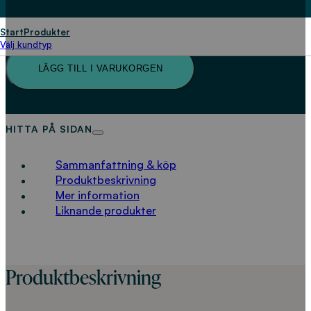
Simulering
av
Start
Produkter
Välj kundtyp
hydrologin
mängd
LÄGG TILL I VARUKORGEN
HITTA PÅ SIDAN
Sammanfattning & köp
Produktbeskrivning
Mer information
Liknande produkter
Produktbeskrivning