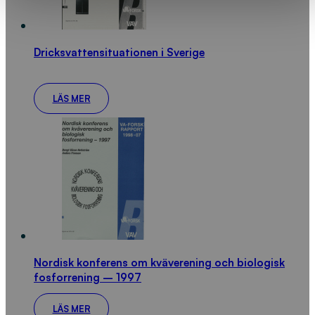
Dricksvattensituationen i Sverige
LÄS MER
Nordisk konferens om kväverening och biologisk
fosforrening – 1997
LÄS MER