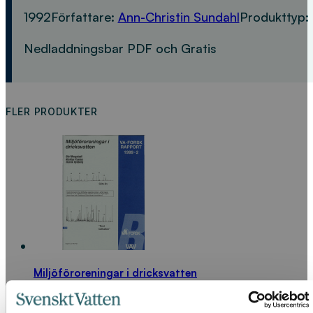
1992
Författare:
Ann-Christin Sundahl
Produkttyp:
Nedladdningsbar PDF och Gratis
FLER PRODUKTER
Miljöföroreningar i dricksvatten