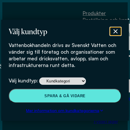
Hoppa till huvudinnehåll
Hoppa till sidfot
Produkter
Beställning och kont
Om
Välj kundtyp
Vattenbokhand
Köpvillkor
Vattenbokhandeln drivs av Svenskt Vatten och
Fysiskt lager
vänder sig till företag och organisationer som
arbetar med dricksvatten, avlopp, slam och
infrastrukturerna runt detta.
Produkter
Välj kundtyp:
Beställning och kontakt
SPARA & GÅ VIDARE
Om Vattenbokhan
Skadefall på nylagda
Köpvillkor
Mer information om kundkategorierna
betongledningar
Fysiskt lager