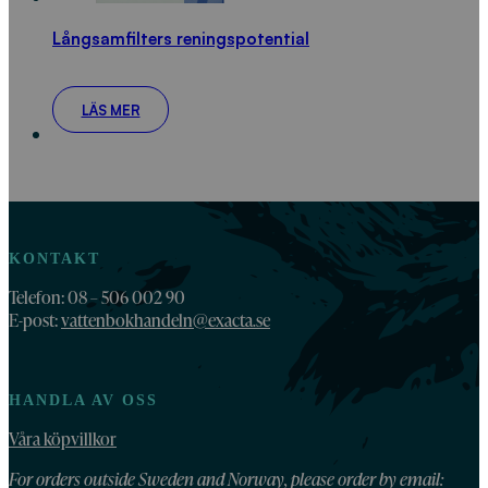
Långsamfilters reningspotential
LÄS MER
KONTAKT
Telefon: 08 – 506 002 90
E-post:
vattenbokhandeln@exacta.se
HANDLA AV OSS
Våra köpvillkor
For orders outside Sweden and Norway, please order by email: