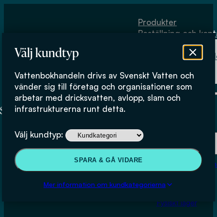
Hoppa till huvudinnehåll
Hoppa till sidfot
Produkter
Beställning och kont
Om
Välj kundtyp
Vattenbokhand
Köpvillkor
Vattenbokhandeln drivs av Svenskt Vatten och
Fysiskt lager
vänder sig till företag och organisationer som
arbetar med dricksvatten, avlopp, slam och
infrastrukturerna runt detta.
Produkter
Välj kundtyp:
Beställning och kontakt
SPARA & GÅ VIDARE
Om Vattenbokhan
Utformning och
Köpvillkor
Mer information om kundkategorierna
dimensionering av
Fysiskt lager
dagvattenreningsanläggningar.