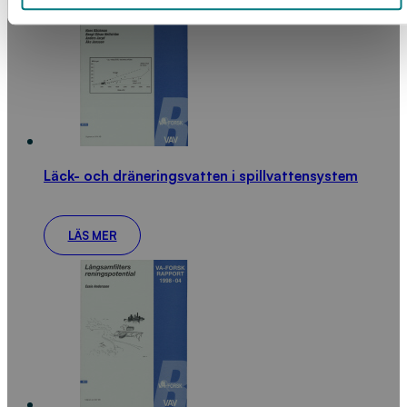
Läck- och dräneringsvatten i spillvattensystem
LÄS MER