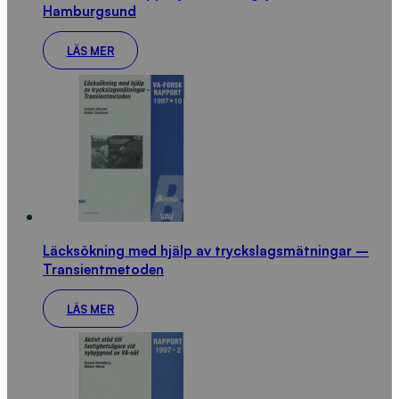
Hamburgsund
LÄS MER
Läcksökning med hjälp av tryckslagsmätningar –
Transientmetoden
LÄS MER