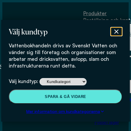
Hoppa till huvudinnehåll
Hoppa till sidfot
Produkter
Beställning och kont
Om
Välj kundtyp
Vattenbokhand
Köpvillkor
Vattenbokhandeln drivs av Svenskt Vatten och
Fysiskt lager
vänder sig till företag och organisationer som
arbetar med dricksvatten, avlopp, slam och
infrastrukturerna runt detta.
Produkter
Välj kundtyp:
Beställning och kontakt
SPARA & GÅ VIDARE
Om Vattenbokhan
Köpvillkor
Mer information om kundkategorierna
Fysiskt lager