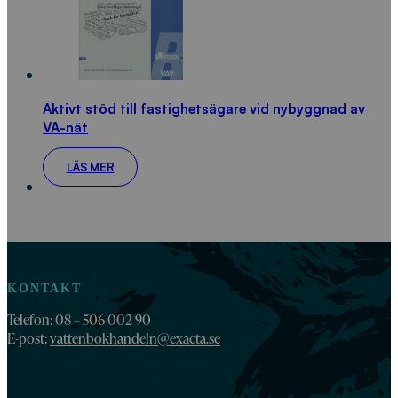
Aktivt stöd till fastighetsägare vid nybyggnad av
VA-nät
LÄS MER
KONTAKT
Telefon: 08 – 506 002 90
E-post:
vattenbokhandeln@exacta.se