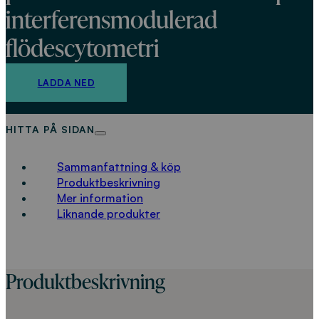
interferensmodulerad
flödescytometri
LADDA NED
HITTA PÅ SIDAN
Sammanfattning & köp
Produktbeskrivning
Mer information
Liknande produkter
Produktbeskrivning