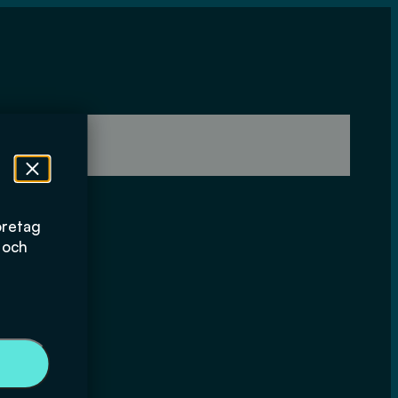
öretag
 och
 VA-FORSK