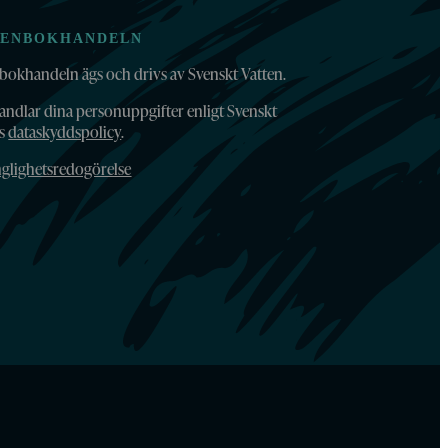
TENBOKHANDELN
bokhandeln ägs och drivs av Svenskt Vatten.
andlar dina personuppgifter enligt Svenskt
ns
dataskyddspolicy
.
nglighetsredogörelse