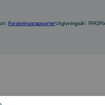
ori:
Forskningsrapporter
Utgivningsår:
1992
Fö