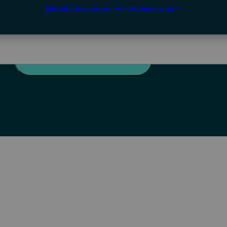
Mer information om kundkategorierna
Utvärdering
av
VA-
FORSK
LÄGG TILL I VARUKORGEN
mängd