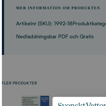
MER INFORMATION OM PRODUKTEN
Artikelnr (SKU):
1992-18
Produktkateg
Nedladdningsbar PDF och Gratis
FLER PRODUKTER