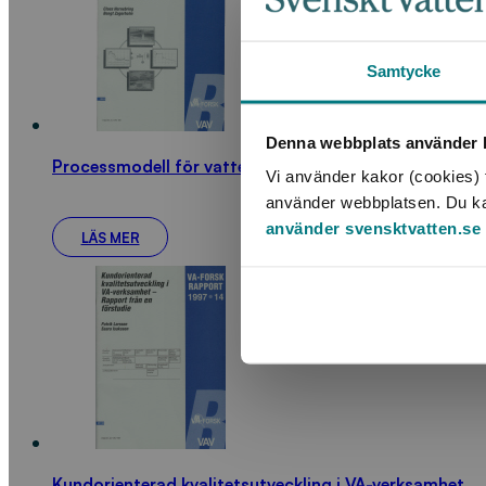
Samtycke
Denna webbplats använder k
Processmodell för vattenverk
Vi använder kakor (cookies) f
använder webbplatsen. Du kan 
använder svensktvatten.se
LÄS MER
Kundorienterad kvalitetsutveckling i VA-verksamhet