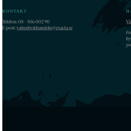
KONTAKT
H
Telefon: 08 – 506 002 90
Vå
E-post:
vattenbokhandeln@exacta.se
Fo
by
yo