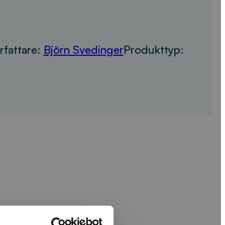
rfattare:
Björn Svedinger
Produkttyp: