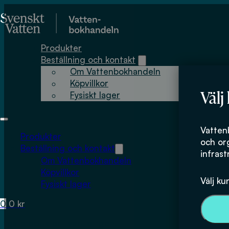
Hoppa till huvudinnehåll
Hoppa till sidfot
Produkter
Beställning och kontakt
Om Vattenbokhandeln
Köpvillkor
Välj
Fysiskt lager
Vatten
Produkter
och or
Beställning och kontakt
infrast
Om Vattenbokhandeln
Köpvillkor
Välj ku
Fysiskt lager
0
0
kr
Inga produkter i varukorgen.