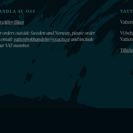
ANDLA AV OSS
VAT
ra köpvillkor
Vatten
r orders outside Sweden and Norway, please order
Vi beh
 email:
vattenbokhandeln@exacta.se
and include
Vatte
ur VAT-number.
Tillgä