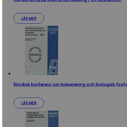
LÄS MER
Nordisk konferens om kväverening och biologisk fosf
LÄS MER