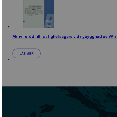
Aktivt stöd till fastighetsägare vid nybyggnad av VA-
LÄS MER