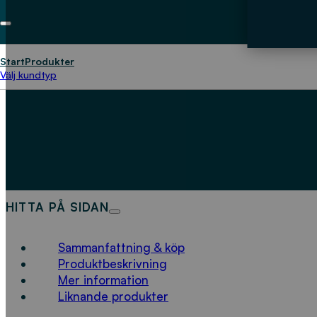
Start
Produkter
Välj kundtyp
HITTA PÅ SIDAN
Sammanfattning & köp
Produktbeskrivning
Mer information
Liknande produkter