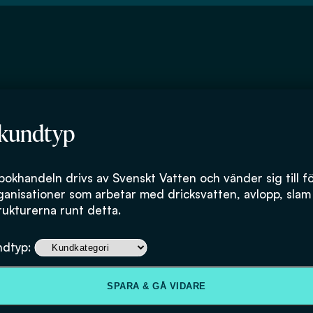
 kundtyp
bokhandeln drivs av Svenskt Vatten och vänder sig till f
ganisationer som arbetar med dricksvatten, avlopp, slam
rukturerna runt detta.
Utvärdering av
ndtyp:
SPARA & GÅ VIDARE
0
kr