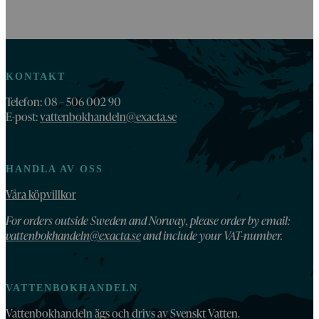
KONTAKT
Telefon: 08 – 506 002 90
E-post:
vattenbokhandeln@exacta.se
HANDLA AV OSS
Våra köpvillkor
For orders outside Sweden and Norway, please order by email:
vattenbokhandeln@exacta.se
and include your VAT-number.
VATTENBOKHANDELN
Vattenbokhandeln ägs och drivs av Svenskt Vatten.