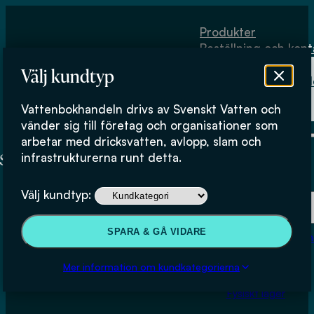
Hoppa till huvudinnehåll
Hoppa till sidfot
Produkter
Beställning och kont
Om
Välj kundtyp
Vattenbokhand
Köpvillkor
Vattenbokhandeln drivs av Svenskt Vatten och
Fysiskt lager
vänder sig till företag och organisationer som
arbetar med dricksvatten, avlopp, slam och
infrastrukturerna runt detta.
Produkter
Välj kundtyp:
Beställning och kontakt
SPARA & GÅ VIDARE
Om Vattenbokhan
Utveckling av alternativ till Hg-
Köpvillkor
Mer information om kundkategorierna
COD för mätning av
Fysiskt lager