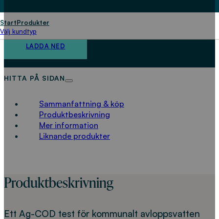
syreförbrukande ämnen i
kommunalt avloppsvatten
Start
Produkter
Välj kundtyp
LADDA NED
HITTA PÅ SIDAN
Sammanfattning & köp
Produktbeskrivning
Mer information
Liknande produkter
Produktbeskrivning
Ett Ag-COD test för kommunalt avloppsvatten