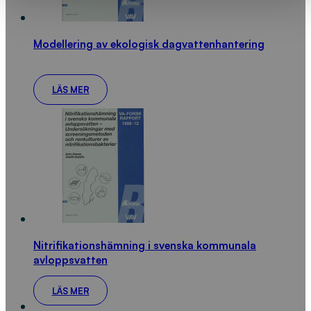
Modellering av ekologisk dagvattenhantering
LÄS MER
Nitrifikationshämning i svenska kommunala
avloppsvatten
LÄS MER