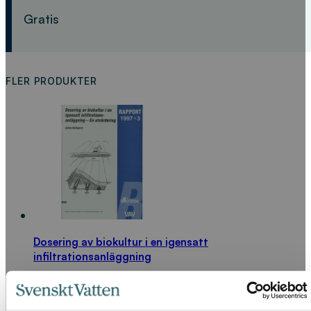
Gratis
FLER PRODUKTER
Dosering av biokultur i en igensatt
infiltrationsanläggning
0
kr
LÄS MER