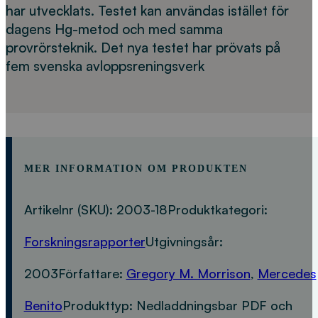
har utvecklats. Testet kan användas istället för
dagens Hg-metod och med samma
provrörsteknik. Det nya testet har prövats på
fem svenska avloppsreningsverk
MER INFORMATION OM PRODUKTEN
Artikelnr (SKU):
2003-18
Produktkategori:
Forskningsrapporter
Utgivningsår:
2003
Författare:
Gregory M. Morrison
,
Mercedes
Benito
Produkttyp:
Nedladdningsbar PDF och