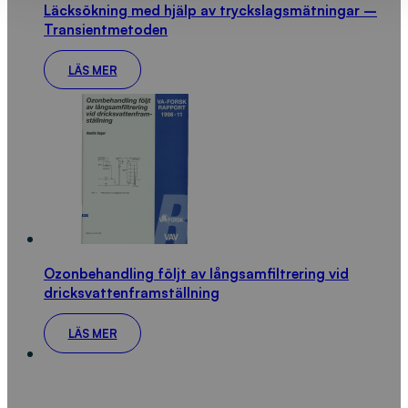
Läcksökning med hjälp av tryckslagsmätningar –
Transientmetoden
LÄS MER
Ozonbehandling följt av långsamfiltrering vid
dricksvattenframställning
LÄS MER