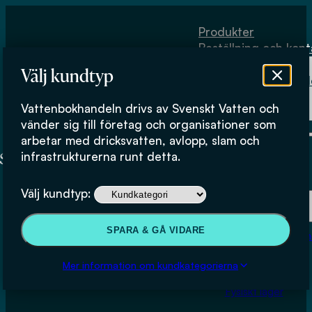
Hoppa till huvudinnehåll
Hoppa till sidfot
Produkter
Beställning och kont
Om
Välj kundtyp
Vattenbokhand
Köpvillkor
Vattenbokhandeln drivs av Svenskt Vatten och
Fysiskt lager
vänder sig till företag och organisationer som
arbetar med dricksvatten, avlopp, slam och
infrastrukturerna runt detta.
Produkter
Välj kundtyp:
Beställning och kontakt
SPARA & GÅ VIDARE
Om Vattenbokhan
Vattenomsättning i några
Köpvillkor
Mer information om kundkategorierna
svenska städer
Fysiskt lager