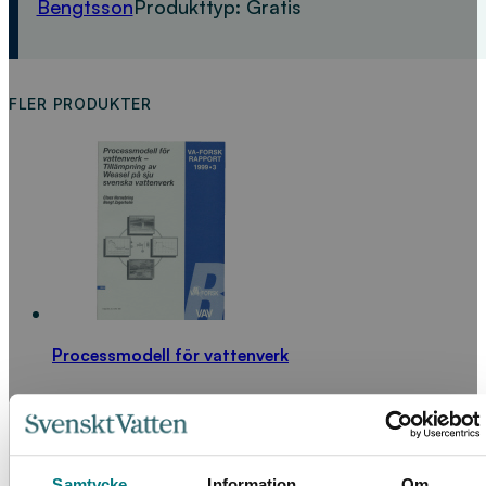
Bengtsson
Produkttyp:
Gratis
FLER PRODUKTER
Processmodell för vattenverk
LÄS MER
Samtycke
Information
Om