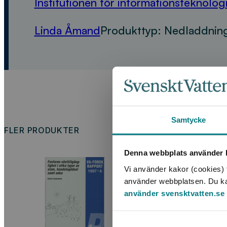
Institutionen för informationsteknolog
Linda Åmand
Produkttyp:
Nedladdning
Samtycke
FLER PRODUKTER
Denna webbplats använder k
Vi använder kakor (cookies) f
använder webbplatsen. Du kan 
använder svensktvatten.se