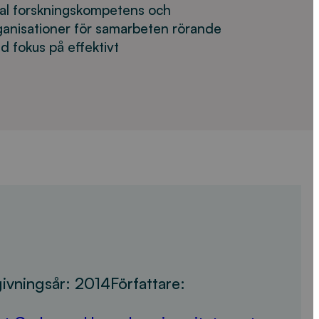
nal forskningskompetens och
anisationer för samarbeten rörande
 fokus på effektivt
ivningsår:
2014
Författare: