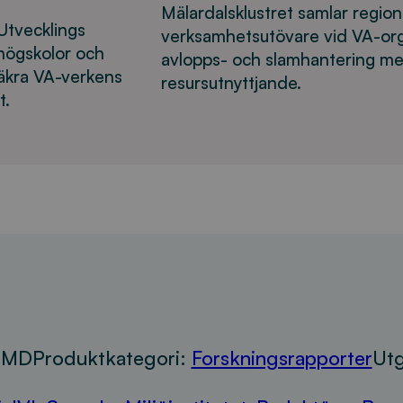
Mälardalsklustret samlar regio
Utvecklings
verksamhetsutövare vid VA-org
högskolor och
avlopps- och slamhantering med
säkra VA-verkens
resursutnyttjande.
t.
rMD
Produktkategori:
Forskningsrapporter
Utg