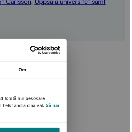
t Carlsson
,
Uppsala universitet samt
Om
tt förstå hur besökare
m helst ändra dina val.
Så här