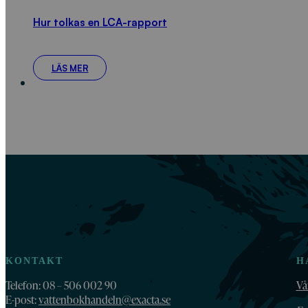
Hur tolkas en LCA-rapport
LÄS MER
KONTAKT
H
Telefon: 08 – 506 002 90
Vå
E-post:
vattenbokhandeln@exacta.se