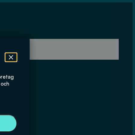
öretag
 och
ttelse VA-
len 2013