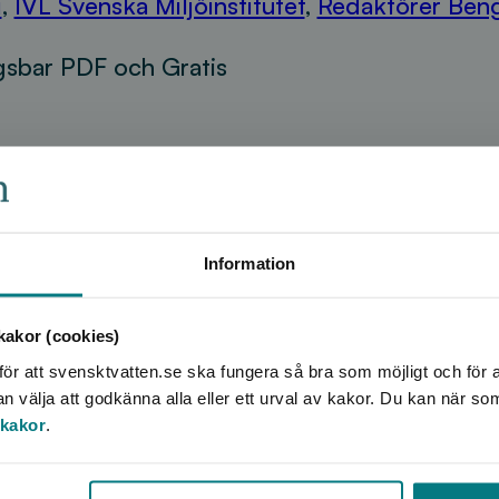
i
,
IVL Svenska Miljöinstitutet
,
Redaktörer Beng
sbar PDF och Gratis
Information
akor (cookies)
ör att svensktvatten.se ska fungera så bra som möjligt och för a
välja att godkänna alla eller ett urval av kakor. Du kan när so
 kakor
.