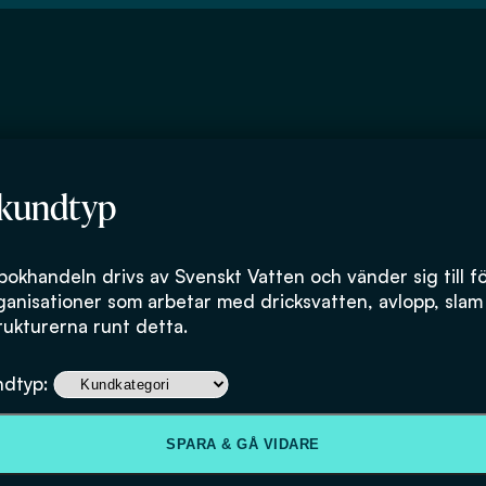
 kundtyp
bokhandeln drivs av Svenskt Vatten och vänder sig till f
ganisationer som arbetar med dricksvatten, avlopp, slam
rukturerna runt detta.
Verksamhetsberä
ndtyp:
kluster Mälarda
SPARA & GÅ VIDARE