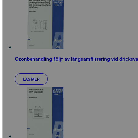
Ozonbehandling följt av långsamfiltrering vid dricksv
LÄS MER