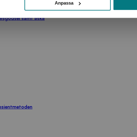
Anpassa
delsgödsel samt aska
ansientmetoden