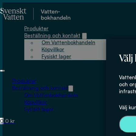
Hoppa till huvudinnehåll
Hoppa till sidfot
Produkter
Beställning och kontakt
Om Vattenbokhandeln
Köpvillkor
Välj
Fysiskt lager
Vatten
Produkter
och or
Beställning och kontakt
infrast
Om Vattenbokhandeln
Köpvillkor
Välj ku
Fysiskt lager
0
0
kr
Inga produkter i varukorgen.