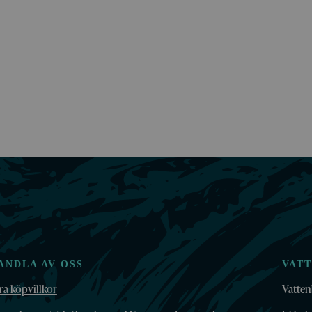
ANDLA AV OSS
VAT
ra köpvillkor
Vatten