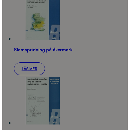
Slamspridning på åkermark
LÄS MER