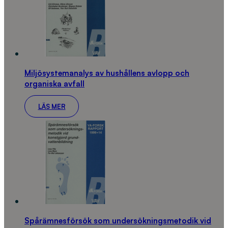
Miljösystemanalys av hushållens avlopp och
organiska avfall
LÄS MER
Spårämnesförsök som undersökningsmetodik vid