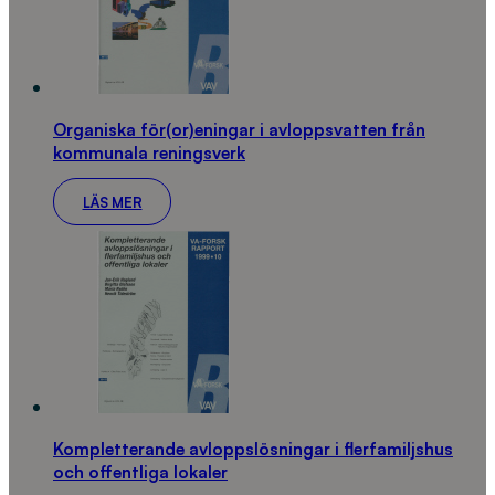
Organiska för(or)eningar i avloppsvatten från
kommunala reningsverk
LÄS MER
Kompletterande avloppslösningar i flerfamiljshus
och offentliga lokaler