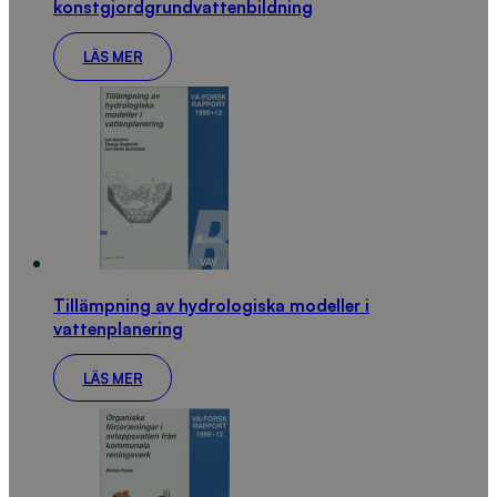
konstgjordgrundvattenbildning
LÄS MER
Tillämpning av hydrologiska modeller i
vattenplanering
LÄS MER