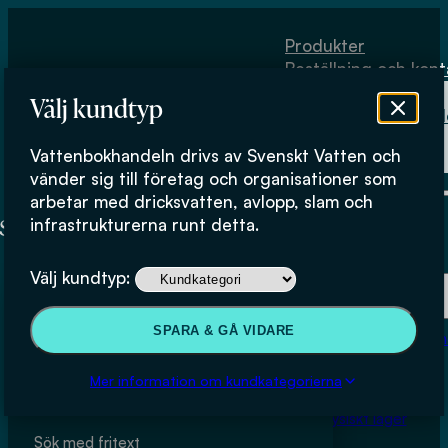
Hoppa till huvudinnehåll
Hoppa till sidfot
Produkter
Beställning och kont
Om
Välj kundtyp
Vattenbokhand
Köpvillkor
Vattenbokhandeln drivs av Svenskt Vatten och
Fysiskt lager
Produkter
vänder sig till företag och organisationer som
arbetar med dricksvatten, avlopp, slam och
infrastrukturerna runt detta.
Här kan du bläddra igenom produkter i butiken.
Produkter
Välj kundtyp:
Beställning och kontakt
SPARA & GÅ VIDARE
Om Vattenbokhan
Köpvillkor
Sök & filtrera
Mer information om kundkategorierna
Fysiskt lager
Sök med fritext