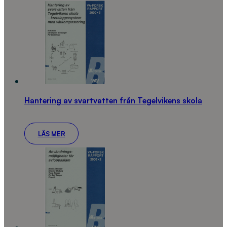
Hantering av svartvatten från Tegelvikens skola
LÄS MER