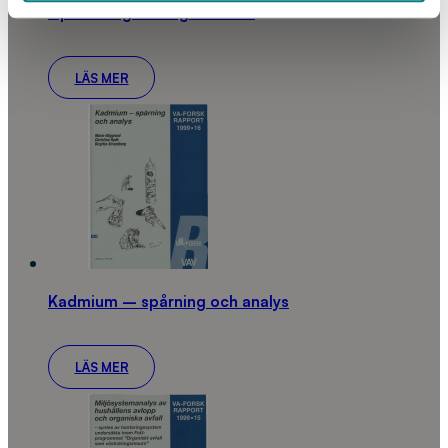
Optimering av långsamfilter
LÄS MER
Kadmium – spårning och analys
LÄS MER