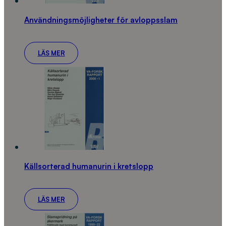
Användningsmöjligheter för avloppsslam
LÄS MER
Källsorterad humanurin i kretslopp
LÄS MER