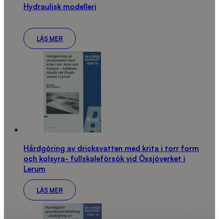
Hydraulisk modelleri
LÄS MER
Hårdgöring av dricksvatten med krita i torr form
och kolsyra- fullskaleförsök vid Öxsjöverket i
Lerum
LÄS MER