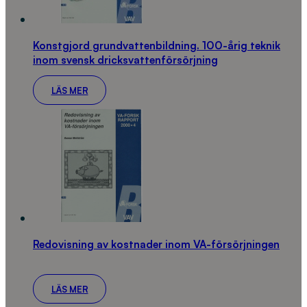
Konstgjord grundvattenbildning. 100-årig teknik
inom svensk dricksvattenförsörjning
LÄS MER
Redovisning av kostnader inom VA-försörjningen
LÄS MER