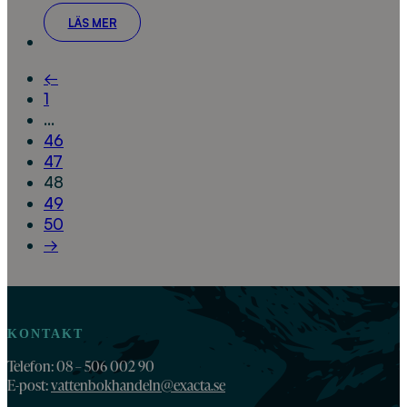
LÄS MER
←
1
…
46
47
48
49
50
→
KONTAKT
Telefon: 08 – 506 002 90
E-post:
vattenbokhandeln@exacta.se