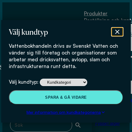
Hoppa till huvudinnehåll
Hoppa till sidfot
Produkter
Beställning och kont
Om
Välj kundtyp
Vattenbokhand
Köpvillkor
Vattenbokhandeln drivs av Svenskt Vatten och
Fysiskt lager
Astrom Consulting
vänder sig till företag och organisationer som
arbetar med dricksvatten, avlopp, slam och
infrastrukturerna runt detta.
Produkter
Välj kundtyp:
Beställning och kontakt
Sök & filtrera
SPARA & GÅ VIDARE
Om Vattenbokhan
Köpvillkor
Mer information om kundkategorierna
Sök med fritext
Fysiskt lager