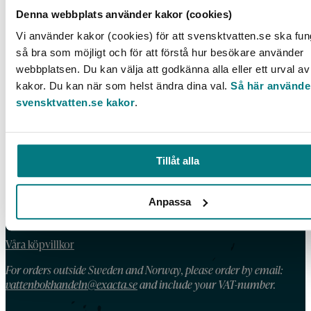
Kommunal dagvattenhantering – juridiska och
Denna webbplats använder kakor (cookies)
finansiella aspekter
Vi använder kakor (cookies) för att svensktvatten.se ska fu
LÄS MER
så bra som möjligt och för att förstå hur besökare använder
webbplatsen. Du kan välja att godkänna alla eller ett urval av
kakor. Du kan när som helst ändra dina val.
Så här använde
svensktvatten.se kakor
.
KONTAKT
Telefon: 08 – 506 002 90
Tillåt alla
E-post:
vattenbokhandeln@exacta.se
Anpassa
HANDLA AV OSS
Våra köpvillkor
For orders outside Sweden and Norway, please order by email:
vattenbokhandeln@exacta.se
and include your VAT-number.