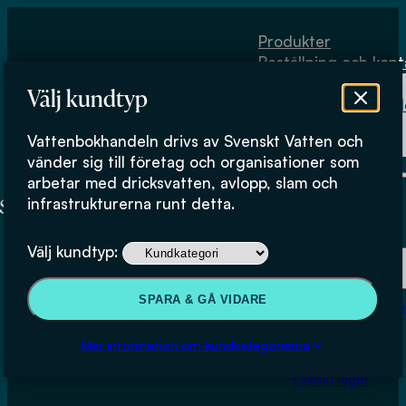
Hoppa till huvudinnehåll
Hoppa till sidfot
Produkter
Beställning och kont
Om
Välj kundtyp
Vattenbokhand
Köpvillkor
Vattenbokhandeln drivs av Svenskt Vatten och
Fysiskt lager
vänder sig till företag och organisationer som
arbetar med dricksvatten, avlopp, slam och
infrastrukturerna runt detta.
Produkter
Välj kundtyp:
Beställning och kontakt
SPARA & GÅ VIDARE
Om Vattenbokhan
Köpvillkor
Mer information om kundkategorierna
Fysiskt lager