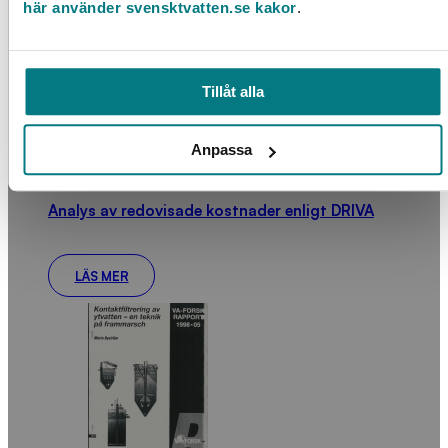
här använder svensktvatten.se kakor
.
Tillåt alla
Anpassa
Analys av redovisade kostnader enligt DRIVA
LÄS MER