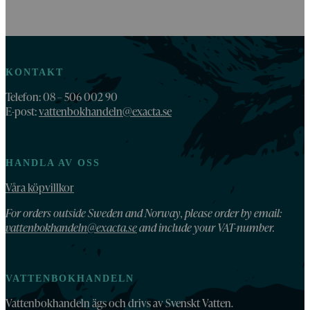
KONTAKT
Telefon: 08 – 506 002 90
E-post:
vattenbokhandeln@exacta.se
HANDLA AV OSS
Våra köpvillkor
For orders outside Sweden and Norway, please order by email:
vattenbokhandeln@exacta.se
and include your VAT-number.
VATTENBOKHANDELN
Vattenbokhandeln ägs och drivs av Svenskt Vatten.