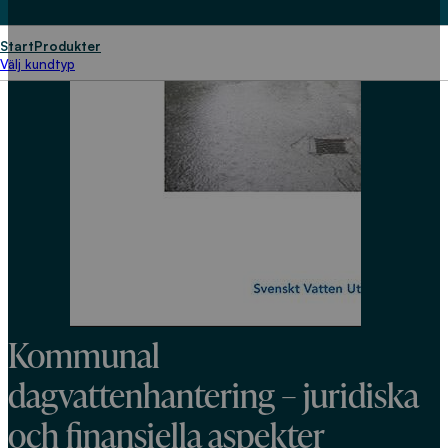
Start
Produkter
Välj kundtyp
Kommunal
dagvattenhantering – juridiska
och finansiella aspekter