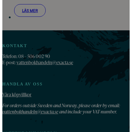
LÄS MER
KONTAKT
Telefon: 08 – 506 002 90
E-post:
vattenbokhandeln@exacta.se
HANDLA AV OSS
Våra köpvillkor
For orders outside Sweden and Norway, please order by email:
vattenbokhandeln@exacta.se
and include your VAT-number.