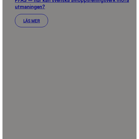
PFAS – hur kan svenska avloppsreningsverk möta
utmaningen?
LÄS MER