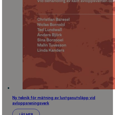
Ny teknik för mätning av lustgasutsläpp vid
avloppsreningsverk
LÄS MER