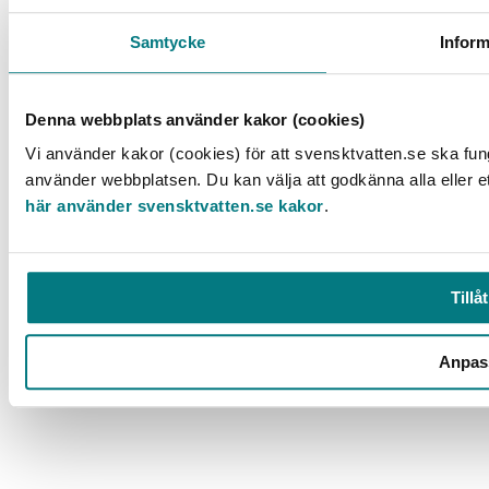
Samtycke
Inform
Box 14057, 167 14 Bromma, Tel. 08-506 002 00
Denna webbplats använder kakor (cookies)
svensktvatten@svensktvatten.se
Vi använder kakor (cookies) för att svensktvatten.se ska fun
använder webbplatsen. Du kan välja att godkänna alla eller e
© 2025 Svenskt Vatten
här använder svensktvatten.se kakor
.
Tillåt
Anpas