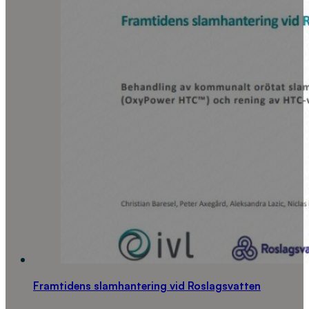
Framtidens slamhantering vid Roslagsvatten