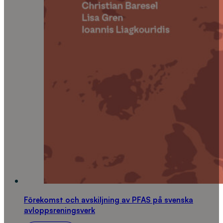
Förekomst och avskiljning av PFAS på svenska
avloppsreningsverk