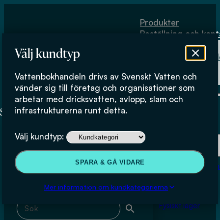
Hoppa till huvudinnehåll
Hoppa till sidfot
Produkter
Beställning och kont
Om
Välj kundtyp
Vattenbokhand
Köpvillkor
Vattenbokhandeln drivs av Svenskt Vatten och
Fysiskt lager
Christian Baresel
vänder sig till företag och organisationer som
arbetar med dricksvatten, avlopp, slam och
infrastrukturerna runt detta.
Produkter
Välj kundtyp:
Beställning och kontakt
Sök & filtrera
SPARA & GÅ VIDARE
Om Vattenbokhan
Köpvillkor
Mer information om kundkategorierna
Sök med fritext
Fysiskt lager