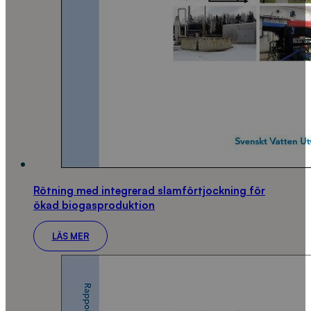
Rötning med integrerad slamförtjockning för
ökad biogasproduktion
LÄS MER