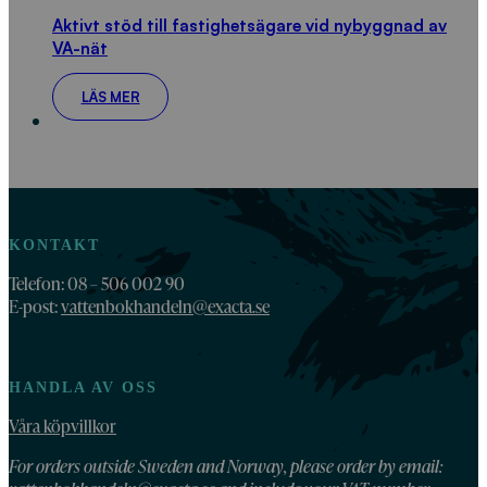
Aktivt stöd till fastighetsägare vid nybyggnad av
VA-nät
LÄS MER
KONTAKT
Telefon: 08 – 506 002 90
E-post:
vattenbokhandeln@exacta.se
HANDLA AV OSS
Våra köpvillkor
For orders outside Sweden and Norway, please order by email: