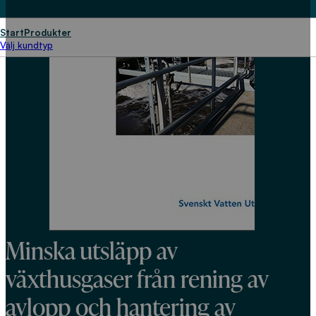
Start
Produkter
Välj kundtyp
Minska utsläpp av
växthusgaser från rening av
avlopp och hantering av