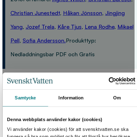
Christian Junestedt
,
Håkan Jönsson
,
Jingjing
Yang
,
Jozef Trela
,
Kåre Tjus
,
Lena Rodhe
,
Mikael
Pell
,
Sofia Andersson.
Produkttyp:
Nedladdningsbar PDF och Gratis
FLER PRODUKTER
Samtycke
Information
Om
Denna webbplats använder kakor (cookies)
Vi använder kakor (cookies) för att svensktvatten.se ska
fungera så bra som möjligt och för att förstå hur besökare