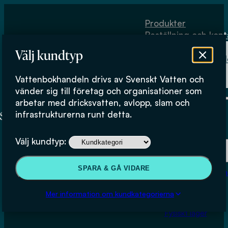
Hoppa till huvudinnehåll
Hoppa till sidfot
Produkter
Beställning och kont
Om
Välj kundtyp
Vattenbokhand
Köpvillkor
Vattenbokhandeln drivs av Svenskt Vatten och
Fysiskt lager
vänder sig till företag och organisationer som
arbetar med dricksvatten, avlopp, slam och
infrastrukturerna runt detta.
Produkter
Välj kundtyp:
Beställning och kontakt
SPARA & GÅ VIDARE
Om Vattenbokhan
Köpvillkor
Mer information om kundkategorierna
Fysiskt lager