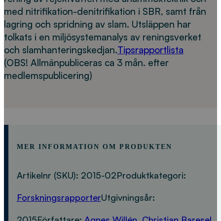
med nitrifikation-denitrifikation i SBR, samt från
lagring och spridning av slam. Utsläppen har
tolkats i en miljösystemanalys av reningsverket
och slamhanteringskedjan.
Tipsrapportlista
(OBS! Allmänpubliceras ca 3 mån. efter
medlemspublicering)
MER INFORMATION OM PRODUKTEN
Artikelnr (SKU):
2015-02
Produktkategori:
Forskningsrapporter
Utgivningsår:
2015
Författare:
Agnes Willén
,
Christian Baresel
,