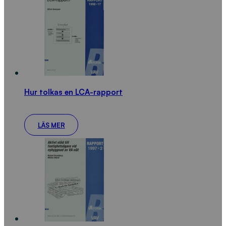
Hur tolkas en LCA-rapport
LÄS MER