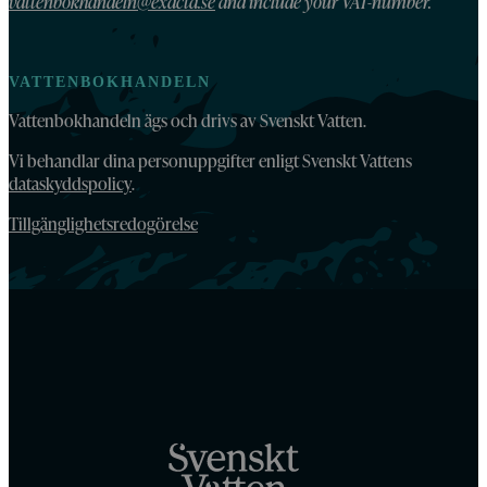
vattenbokhandeln@exacta.se
and include your VAT-number.
VATTENBOKHANDELN
Vattenbokhandeln ägs och drivs av Svenskt Vatten.
Vi behandlar dina personuppgifter enligt Svenskt Vattens
dataskyddspolicy
.
Tillgänglighetsredogörelse