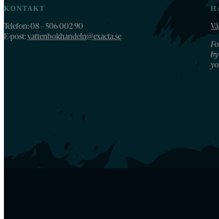
KONTAKT
H
Telefon: 08 – 506 002 90
Vå
E-post:
vattenbokhandeln@exacta.se
Fo
by
yo