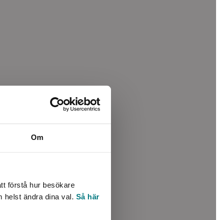
Om
tt förstå hur besökare
m helst ändra dina val.
Så här