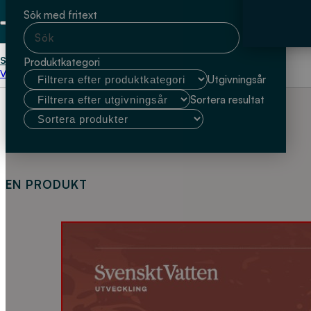
Sök med fritext
Start
Ecoplan In Medio
Produktkategori
Välj kundtyp
Utgivningsår
Sortera resultat
EN PRODUKT