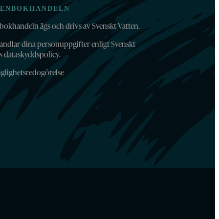
TENBOKHANDELN
bokhandeln ägs och drivs av Svenskt Vatten.
andlar dina personuppgifter enligt Svenskt
ns
dataskyddspolicy
.
nglighetsredogörelse