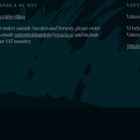
ANDLA AV OSS
VAT
ra köpvillkor
Vatten
r orders outside Sweden and Norway, please order
Vi beh
 email:
vattenbokhandeln@exacta.se
and include
Vatte
ur VAT-number.
Tillgä