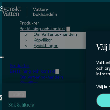
Hoppa till huvudinnehåll
Hoppa till sidfot
Produkter
Beställning och kontakt
Om Vattenbokhandeln
Köpvillkor
Välj
Fysiskt lager
Ecoplan In Medi
Vatten
Produkter
och or
Beställning och kontakt
infrast
Om Vattenbokhandeln
Köpvillkor
Välj ku
Fysiskt lager
0
0
kr
Sök & filtrera
Inga produkter i varukorgen.