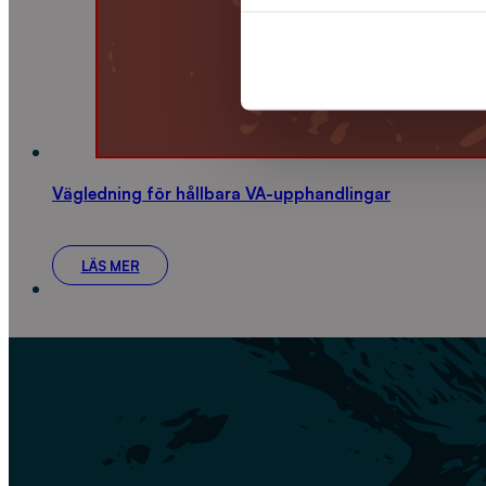
Vägledning för hållbara VA-upphandlingar
LÄS MER