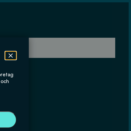
öretag
 och