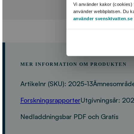
Vi använder kakor (cookies) f
använder webbplatsen. Du kan 
använder svensktvatten.se
MER INFORMATION OM PRODUKTEN
Artikelnr (SKU):
2025-13
Ämnesområd
Forskningsrapporter
Utgivningsår:
202
Nedladdningsbar PDF och Gratis