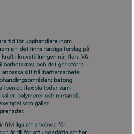
ara tid för upphandlare inom
om att det finns färdiga förslag på
 kraft i kravställningen när flera VA-
llbarhetskrav, och det ger större
t anpassa sitt hållbarhetsarbete.
pphandlingsområden: betong,
asfiberrör, flexibla foder samt
ikalier, polymerer och metanol).
 exempel som gäller
eprenader.
 frivilliga att använda för
 är till för att underlätta att fler