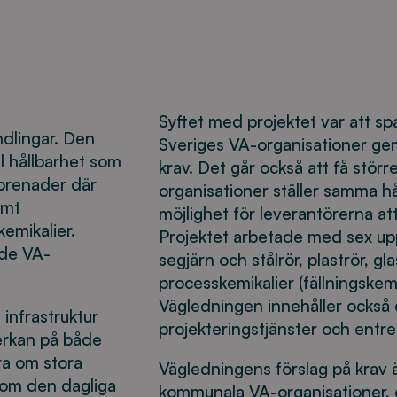
Syftet med projektet var att sp
dlingar. Den
Sveriges VA-organisationer gen
al hållbarhet som
krav. Det går också att få större
eprenader där
organisationer ställer samma hå
amt
möjlighet för leverantörerna at
kemikalier.
Projektet arbetade med sex u
nde VA-
segjärn och stålrör, plaströr, gl
processkemikalier (fällningskem
Vägledningen innehåller också
 infrastruktur
projekteringstjänster och entr
erkan på både
ra om stora
Vägledningens förslag på krav är
å om den dagliga
kommunala VA-organisationer, och