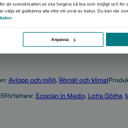
ör att svensktvatten.se ska fungera så bra som möjligt och för a
välja att godkänna alla eller ett urval av kakor. Du kan när so
 kakor
.
Anpassa
en:
Avlopp och miljö
,
Rörnät och klimat
Produk
5
Författare:
Ecoplan In Medio
,
Lotta Göthe
,