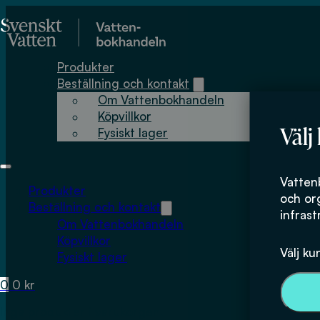
Hoppa till huvudinnehåll
Hoppa till sidfot
Produkter
Beställning och kontakt
Om Vattenbokhandeln
Köpvillkor
Välj
Fysiskt lager
Vatten
Produkter
och or
Beställning och kontakt
infrast
Om Vattenbokhandeln
Köpvillkor
Välj ku
Fysiskt lager
0
0
kr
Inga produkter i varukorgen.