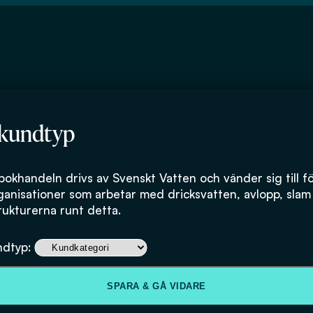
 kundtyp
bokhandeln drivs av Svenskt Vatten och vänder sig till f
ganisationer som arbetar med dricksvatten, avlopp, slam
rukturerna runt detta.
Vägledning för h
ndtyp:
upphandlingar
SPARA & GÅ VIDARE