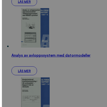
LÄS MER
Analys av avloppssystem med datormodeller
LÄS MER