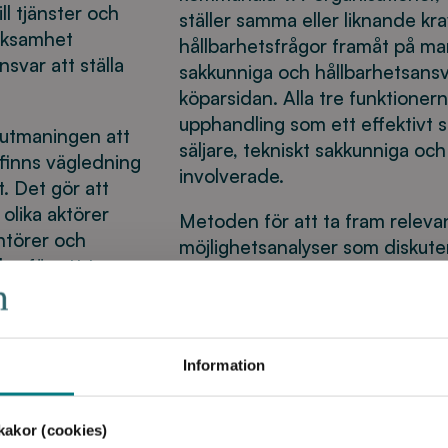
ll tjänster och
ställer samma eller liknande kr
rksamhet
hållbarhetsfrågor framåt på ma
svar att ställa
sakkunniga och hållbarhetsansva
köparsidan. Alla tre funktione
upphandling som ett effektivt 
r utmaningen att
säljare, tekniskt sakkunniga och
 finns vägledning
involverade.
t. Det gör att
t olika aktörer
Metoden för att ta fram relevan
antörer och
möjlighetsanalyser som diskute
es för att ta
representanter från köparsidan.
ier som kan
använda i upphandlingsunderlag
 VA-huvudmän har
med leverantörer. Kraven utgå
Kretslopp och
2024/2025. Vartefter som de 
Information
Vatten och
över och revideras.
Rapportnummer 2025-13 Proj
akor (cookies)