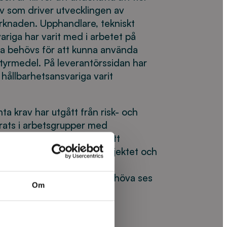
av som driver utvecklingen av
rknaden. Upphandlare, tekniskt
riga har varit med i arbetet på
rna behövs för att kunna använda
styrmedel. På leverantörssidan har
 hållbarhetsansvariga varit
ta krav har utgått från risk- och
rats i arbetsgrupper med
 Möjliga krav och frågor att
 har diskuterats inom projektet och
r från marknadssituationen
används kommer de att behöva ses
Om
ektnummer 24-107