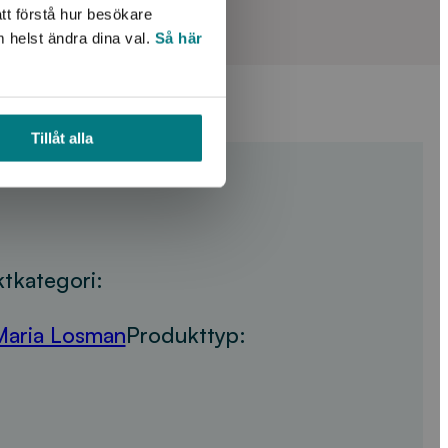
tt förstå hur besökare
m helst ändra dina val.
Så här
Tillåt alla
tkategori:
Maria Losman
Produkttyp: