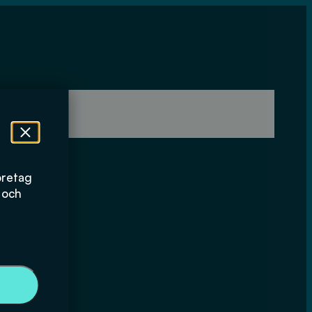
öretag
 och
ållbara VA-