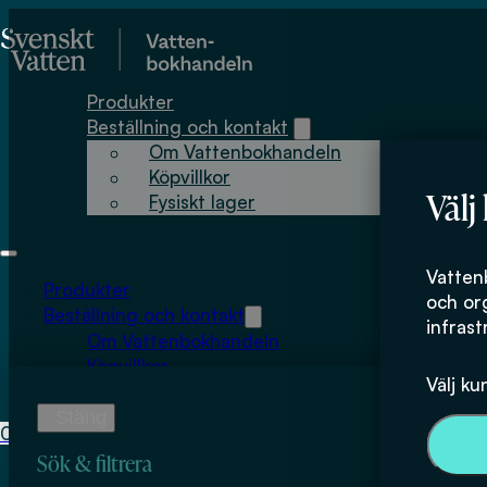
Hoppa till huvudinnehåll
Hoppa till sidfot
Produkter
Beställning och kontakt
Om Vattenbokhandeln
Köpvillkor
Välj
Fysiskt lager
Håkan Alexande
Vatten
Produkter
och or
Beställning och kontakt
infrast
Om Vattenbokhandeln
Köpvillkor
Välj ku
Fysiskt lager
0
0
kr
Sök & filtrera
Inga produkter i varukorgen.