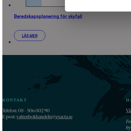
Beredskapsplanering för skyfall
LÄS MER
KONTAKT
H
Telefon: 08 – 506 002 90
Vå
E-post:
vattenbokhandeln@exacta.se
Fo
by