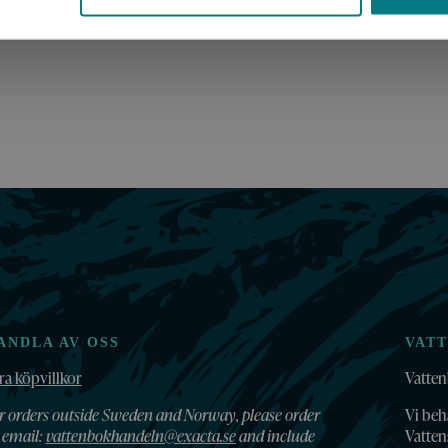
ANDLA AV OSS
VAT
ra köpvillkor
Vatten
r orders outside Sweden and Norway, please order
Vi beh
 email:
vattenbokhandeln@exacta.se
and include
Vatte