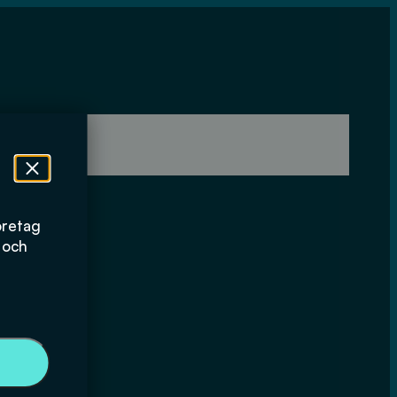
öretag
 och