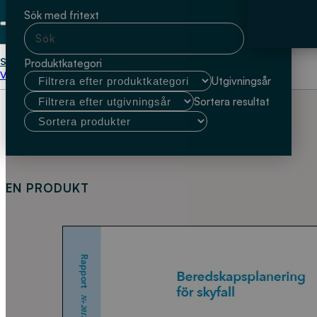
Sök med fritext
Start
Håkan Alexandersson
Produktkategori
Välj kundtyp
Utgivningsår
Sortera resultat
EN PRODUKT