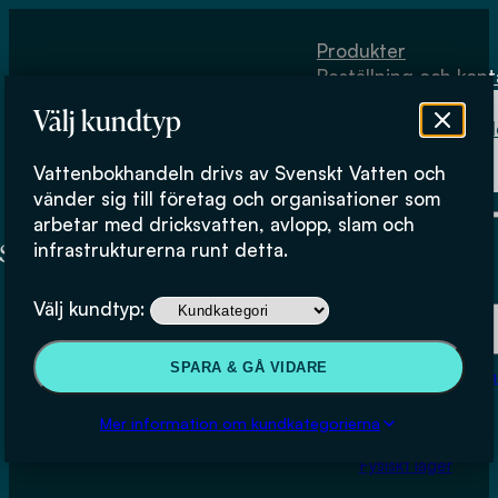
Hoppa till huvudinnehåll
Hoppa till sidfot
Produkter
Beställning och kont
Om
Välj kundtyp
Vattenbokhand
Köpvillkor
Vattenbokhandeln drivs av Svenskt Vatten och
Fysiskt lager
vänder sig till företag och organisationer som
arbetar med dricksvatten, avlopp, slam och
infrastrukturerna runt detta.
Produkter
Välj kundtyp:
Beställning och kontakt
SPARA & GÅ VIDARE
Om Vattenbokhan
Köpvillkor
Mer information om kundkategorierna
Fysiskt lager