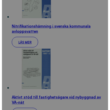
Nitrifikationshämning i svenska kommunala
avloppsvatten
LÄS MER
Aktivt stöd till fastighetsägare vid nybyggnad av
VA-nät