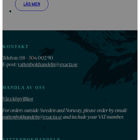
LÄS MER
KONTAKT
Telefon: 08 – 506 002 90
E-post:
vattenbokhandeln@exacta.se
HANDLA AV OSS
Våra köpvillkor
For orders outside Sweden and Norway, please order by email:
vattenbokhandeln@exacta.se
and include your VAT-number.
VATTENBOKHANDELN