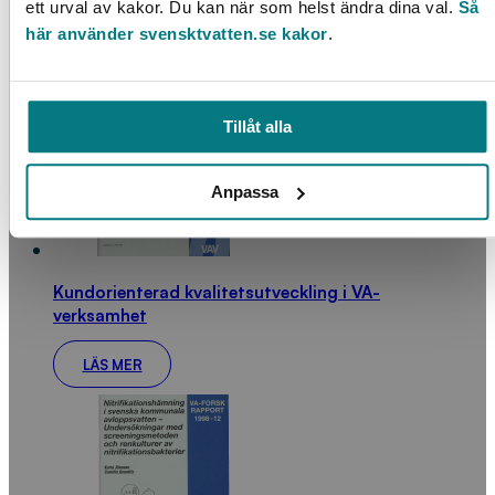
ett urval av kakor. Du kan när som helst ändra dina val.
Så
här använder svensktvatten.se kakor
.
LÄS MER
Tillåt alla
Anpassa
Kundorienterad kvalitetsutveckling i VA-
verksamhet
LÄS MER