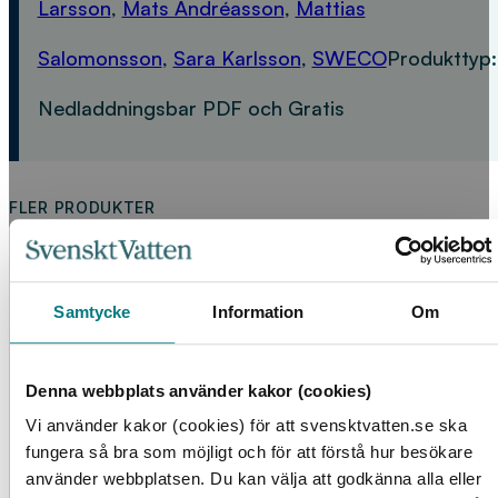
Larsson
,
Mats Andréasson
,
Mattias
Salomonsson
,
Sara Karlsson
,
SWECO
Produkttyp:
Nedladdningsbar PDF och Gratis
FLER PRODUKTER
Samtycke
Information
Om
Denna webbplats använder kakor (cookies)
Vi använder kakor (cookies) för att svensktvatten.se ska
fungera så bra som möjligt och för att förstå hur besökare
Läcksökning med hjälp av tryckslagsmätningar –
använder webbplatsen. Du kan välja att godkänna alla eller
Transientmetoden