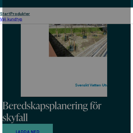
Start
Produkter
Välj kundtyp
Beredskapsplanering för
skyfall
LADDA NED