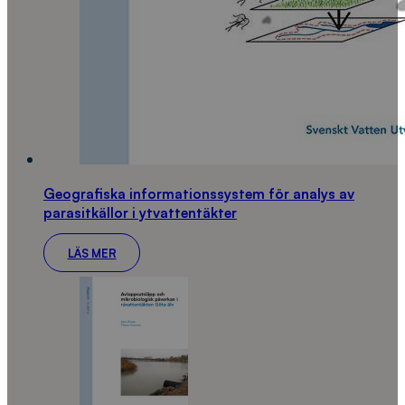
Geografiska informationssystem för analys av
parasitkällor i ytvattentäkter
LÄS MER