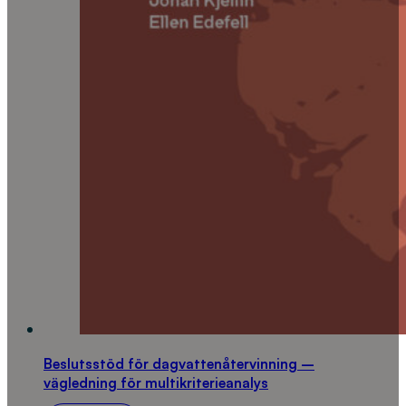
Beslutsstöd för dagvattenåtervinning –
vägledning för multikriterieanalys