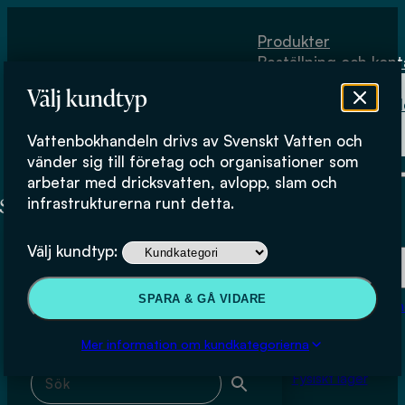
Hoppa till huvudinnehåll
Hoppa till sidfot
Produkter
Beställning och kont
Om
Välj kundtyp
Vattenbokhand
Köpvillkor
Vattenbokhandeln drivs av Svenskt Vatten och
Fysiskt lager
Johan Åström
vänder sig till företag och organisationer som
arbetar med dricksvatten, avlopp, slam och
infrastrukturerna runt detta.
Produkter
Välj kundtyp:
Beställning och kontakt
Sök & filtrera
SPARA & GÅ VIDARE
Om Vattenbokhan
Köpvillkor
Mer information om kundkategorierna
Sök med fritext
Fysiskt lager