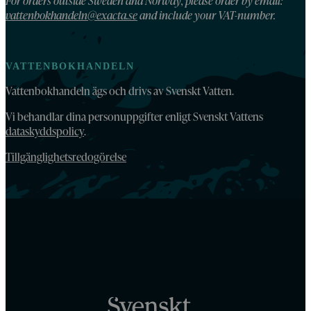
For orders outside Sweden and Norway, please order by email:
vattenbokhandeln@exacta.se
and include your VAT-number.
VATTENBOKHANDELN
Vattenbokhandeln ägs och drivs av Svenskt Vatten.
Vi behandlar dina personuppgifter enligt Svenskt Vattens
dataskyddspolicy
.
Tillgänglighetsredogörelse