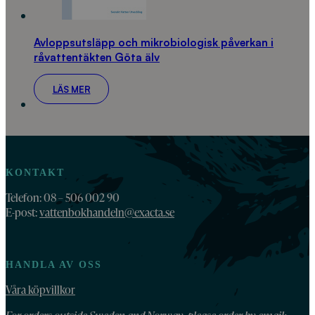
Avloppsutsläpp och mikrobiologisk påverkan i
råvattentäkten Göta älv
LÄS MER
KONTAKT
Telefon: 08 – 506 002 90
E-post:
vattenbokhandeln@exacta.se
HANDLA AV OSS
Våra köpvillkor