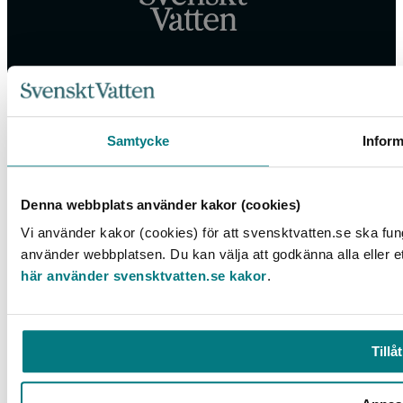
Samtycke
Inform
Box 14057, 167 14 Bromma, Tel. 08-506 002 00
svensktvatten@svensktvatten.se
Denna webbplats använder kakor (cookies)
Vi använder kakor (cookies) för att svensktvatten.se ska fun
© 2025 Svenskt Vatten
använder webbplatsen. Du kan välja att godkänna alla eller e
här använder svensktvatten.se kakor
.
Tillåt