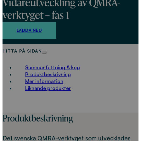
Vidareutveckling av QMRA-
verktyget – fas 1
LADDA NED
HITTA PÅ SIDAN
Sammanfattning & köp
Produktbeskrivning
Mer information
Liknande produkter
Produktbeskrivning
Det svenska QMRA-verktyget som utvecklades