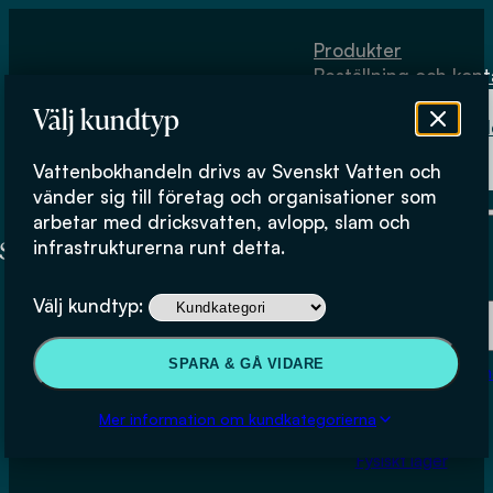
Hoppa till huvudinnehåll
Hoppa till sidfot
Produkter
Beställning och kont
Om
Välj kundtyp
Vattenbokhand
Köpvillkor
Vattenbokhandeln drivs av Svenskt Vatten och
Fysiskt lager
vänder sig till företag och organisationer som
arbetar med dricksvatten, avlopp, slam och
infrastrukturerna runt detta.
Produkter
Välj kundtyp:
Beställning och kontakt
SPARA & GÅ VIDARE
Om Vattenbokhan
Köpvillkor
Mer information om kundkategorierna
Fysiskt lager