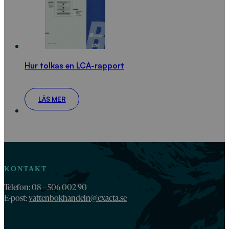
Hur tolkas en LCA-rapport
LÄS MER
KONTAKT
Telefon: 08 – 506 002 90
E-post:
vattenbokhandeln@exacta.se