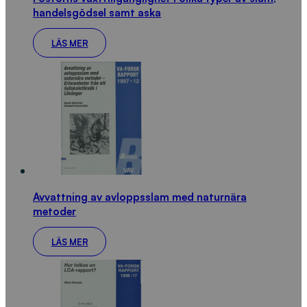
handelsgödsel samt aska
LÄS MER
Avvattning av avloppsslam med naturnära
metoder
LÄS MER