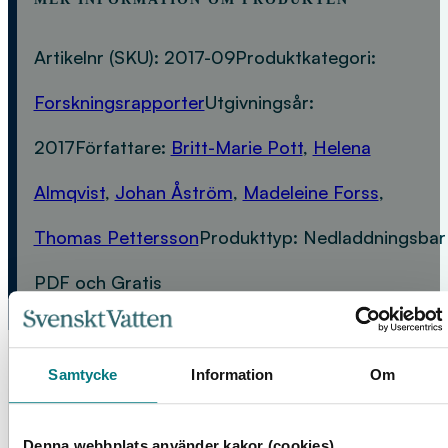
Artikelnr (SKU):
2017-09
Produktkategori:
Forskningsrapporter
Utgivningsår:
2017
Författare:
Britt-Marie Pott
,
Helena
Almqvist
,
Johan Åström
,
Madeleine Forss
,
Thomas Pettersson
Produkttyp:
Nedladdningsbar
PDF och Gratis
FLER PRODUKTER
Samtycke
Information
Om
Denna webbplats använder kakor (cookies)