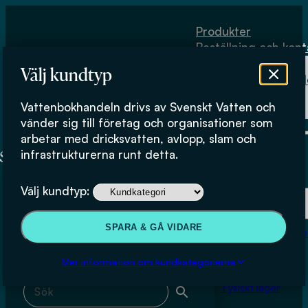
Hoppa till huvudinnehåll
Hoppa till sidfot
Produkter
Beställning och kont
Om
Välj kundtyp
Vattenbokhand
Köpvillkor
Vattenbokhandeln drivs av Svenskt Vatten och
Fysiskt lager
Linda Sivertsson
vänder sig till företag och organisationer som
arbetar med dricksvatten, avlopp, slam och
infrastrukturerna runt detta.
Produkter
Välj kundtyp:
Beställning och kontakt
Sök & filtrera
SPARA & GÅ VIDARE
Om Vattenbokhan
Köpvillkor
Mer information om kundkategorierna
Sök med fritext
Fysiskt lager