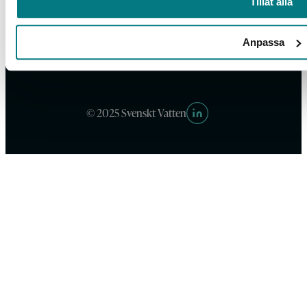
Tillåt alla
Anpassa
Box 14057, 167 14 Bromma, Tel. 08-506 002 00
svensktvatten@svensktvatten.se
© 2025 Svenskt Vatten