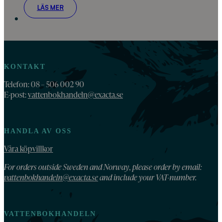
LÄS MER
KONTAKT
Telefon: 08 – 506 002 90
E-post:
vattenbokhandeln@exacta.se
HANDLA AV OSS
Våra köpvillkor
For orders outside Sweden and Norway, please order by email:
vattenbokhandeln@exacta.se
and include your VAT-number.
VATTENBOKHANDELN