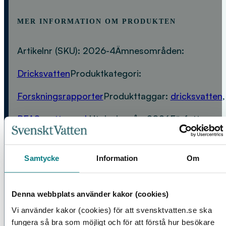
MER INFORMATION OM PRODUKTEN
Artikelnr (SKU):
2026-4
Ämnesområden:
Dricksvatten
Produktkategori:
Forskningsrapporter
Produkttaggar:
dricksvatten
,
PFAS
,
vattenverk
Utgivningsår:
2026
Författare:
Alva Kalm
,
Andreas Lindhe
,
Annika Håkansson
,
Samtycke
Information
Om
Ellinor Andersson
,
Emma Johansson
,
Josefin
Moberg
,
Josefine Svendsen
,
Kaleb Engvall
,
Linda
Denna webbplats använder kakor (cookies)
Sivertsson
,
Ludwig Hedberg
,
Maria Hübinette
,
Vi använder kakor (cookies) för att svensktvatten.se ska
fungera så bra som möjligt och för att förstå hur besökare