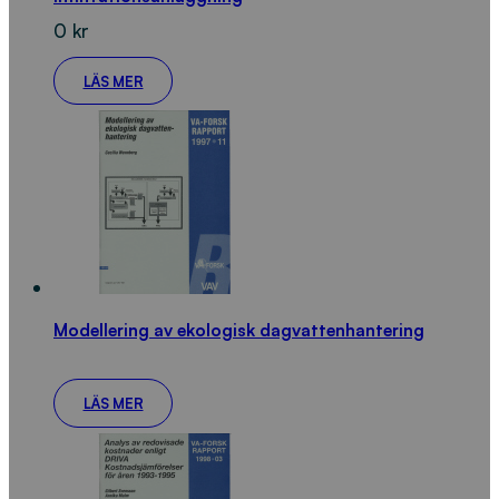
0
kr
LÄS MER
Modellering av ekologisk dagvattenhantering
LÄS MER