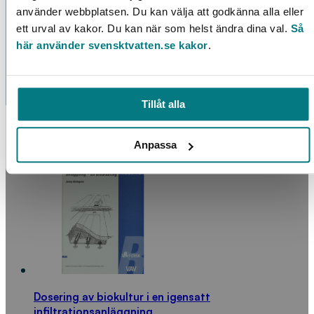
Sofie Olofsson
,
Stephan J Köhler
,
Theodor
använder webbplatsen. Du kan välja att godkänna alla eller
ett urval av kakor. Du kan när som helst ändra dina val.
Så
Halldin
Produkttyp:
Nedladdningsbar PDF och
här använder svensktvatten.se kakor
.
Gratis
Tillåt alla
FLER PRODUKTER
Anpassa
Dosering av biokultur i en igensatt
infiltrationsanläggning