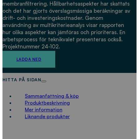
membranfiltrering. Hållbarhetsaspekter har skattats
och det har gjorts överslagsmässiga beräkningar av
drift- och investeringskostnader. Genom
användning av multikriterieanalys visar rapporten
hur olika aspekter kan jämföras och prioriteras. En
arbetsprocess för teknikvalet presenteras också.
Projektnummer 24-102.
LADDA NED
HITTA PÅ SIDAN
Sammanfattning & köp
Produktbeskrivning
Mer information
Liknande produkter