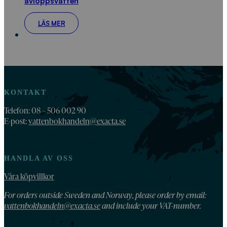
avloppsvatten
LÄS MER
KONTAKT
Telefon: 08 – 506 002 90
E-post:
vattenbokhandeln@exacta.se
HANDLA AV OSS
Våra köpvillkor
For orders outside Sweden and Norway, please order by email:
vattenbokhandeln@exacta.se
and include your VAT-number.