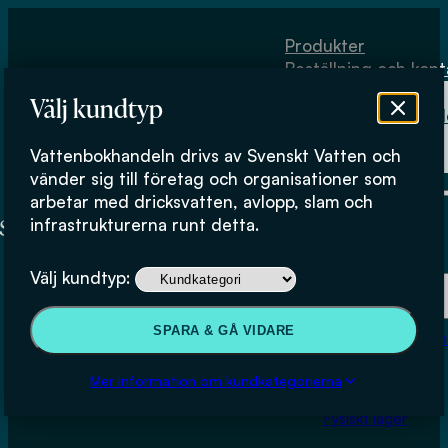
Hoppa till huvudinnehåll
Hoppa till sidfot
Produkter
Beställning och kont
Om
Välj kundtyp
Vattenbokhand
Köpvillkor
Vattenbokhandeln drivs av Svenskt Vatten och
Fysiskt lager
vänder sig till företag och organisationer som
arbetar med dricksvatten, avlopp, slam och
infrastrukturerna runt detta.
Produkter
Välj kundtyp:
Beställning och kontakt
SPARA & GÅ VIDARE
Om Vattenbokhan
Köpvillkor
Mer information om kundkategorierna
Fysiskt lager