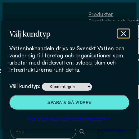
Hoppa till huvudinnehåll
Hoppa till sidfot
Produkter
Beställning och kont
Om
Välj kundtyp
Vattenbokhand
Köpvillkor
Vattenbokhandeln drivs av Svenskt Vatten och
Fysiskt lager
Theodor Halldin
vänder sig till företag och organisationer som
arbetar med dricksvatten, avlopp, slam och
infrastrukturerna runt detta.
Produkter
Välj kundtyp:
Beställning och kontakt
Sök & filtrera
SPARA & GÅ VIDARE
Om Vattenbokhan
Köpvillkor
Mer information om kundkategorierna
Sök med fritext
Fysiskt lager