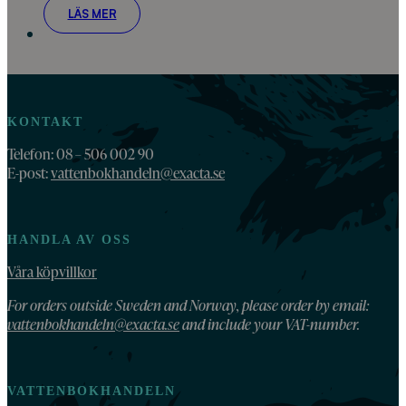
LÄS MER
KONTAKT
Telefon: 08 – 506 002 90
E-post:
vattenbokhandeln@exacta.se
HANDLA AV OSS
Våra köpvillkor
For orders outside Sweden and Norway, please order by email:
vattenbokhandeln@exacta.se
and include your VAT-number.
VATTENBOKHANDELN