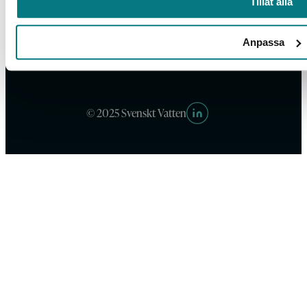
Tillåt alla
Anpassa
Box 14057, 167 14 Bromma, Tel. 08-506 002 00
svensktvatten@svensktvatten.se
© 2025 Svenskt Vatten