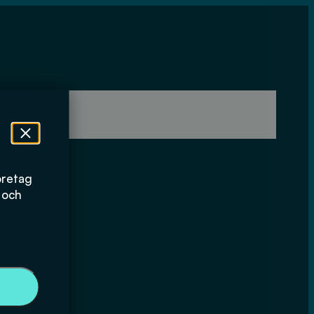
öretag
 och