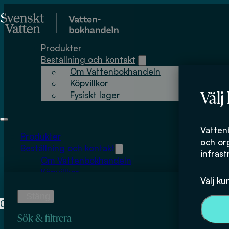
Hoppa till huvudinnehåll
Hoppa till sidfot
Produkter
Beställning och kontakt
Om Vattenbokhandeln
Köpvillkor
Välj
Fysiskt lager
Ludwig Hedberg
Vatten
Produkter
och or
Beställning och kontakt
infrast
Om Vattenbokhandeln
Köpvillkor
Välj ku
Fysiskt lager
0
0
kr
Sök & filtrera
Inga produkter i varukorgen.