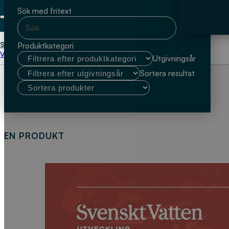
Sök med fritext
Start
Ludwig Hedberg
Produktkategori
Välj kundtyp
Utgivningsår
Sortera resultat
EN PRODUKT