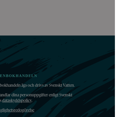
TENBOKHANDELN
bokhandeln ägs och drivs av Svenskt Vatten.
andlar dina personuppgifter enligt Svenskt
ns
dataskyddspolicy
.
nglighetsredogörelse