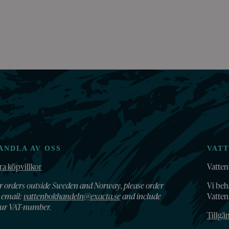
ANDLA AV OSS
VAT
ra köpvillkor
Vatten
r orders outside Sweden and Norway, please order
Vi beh
 email:
vattenbokhandeln@exacta.se
and include
Vatte
ur VAT-number.
Tillgä