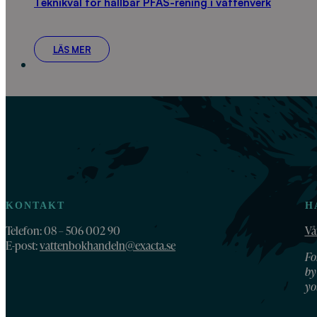
Teknikval för hållbar PFAS-rening i vattenverk
LÄS MER
KONTAKT
H
Telefon: 08 – 506 002 90
Vå
E-post:
vattenbokhandeln@exacta.se
Fo
by
yo