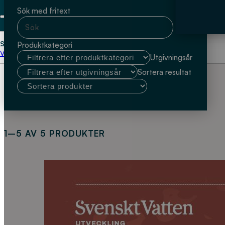
Sök med fritext
Start
Linköpings Universitet
Produktkategori
Välj kundtyp
Utgivningsår
Sortera resultat
1–5 AV 5 PRODUKTER