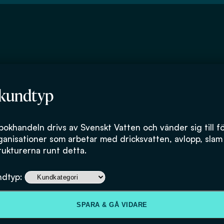
 kundtyp
rsitet
bokhandeln drivs av Svenskt Vatten och vänder sig till f
ganisationer som arbetar med dricksvatten, avlopp, slam
rukturerna runt detta.
ndtyp:
SPARA & GÅ VIDARE