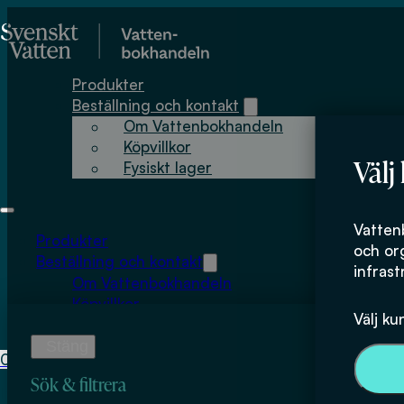
Hoppa till huvudinnehåll
Hoppa till sidfot
Produkter
Beställning och kontakt
Om Vattenbokhandeln
Köpvillkor
Välj
Fysiskt lager
Linköpings Unive
Vatten
Produkter
och or
Beställning och kontakt
infrast
Om Vattenbokhandeln
Köpvillkor
Välj ku
Fysiskt lager
0
0
kr
Sök & filtrera
Inga produkter i varukorgen.