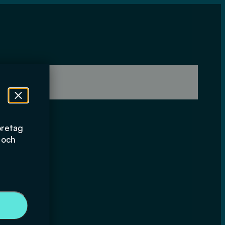
öretag
 och