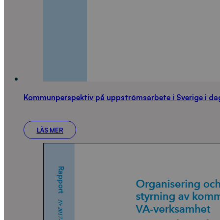
Kommunperspektiv på uppströmsarbete i Sverige i dag
LÄS MER