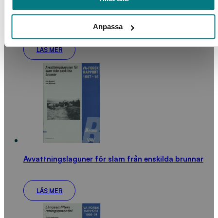
Alternativa avloppssystem i Bergsjön och
Anpassa
Hamburgsund
LÄS MER
Avvattningslaguner för slam från enskilda brunnar
LÄS MER