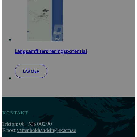
Långsamfilters reningspotential
LÄS MER
KONTAKT
Telefon: 08 – 506 002 90
E-post:
vattenbokhandeln@exacta.se