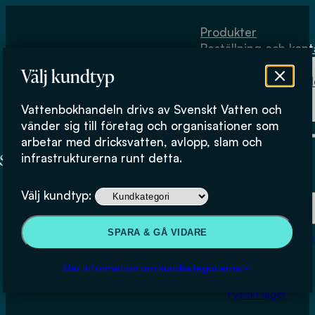
Hoppa till huvudinnehåll
Hoppa till sidfot
Produkter
Beställning och kont
Om
Välj kundtyp
Vattenbokhand
Köpvillkor
Vattenbokhandeln drivs av Svenskt Vatten och
Fysiskt lager
vänder sig till företag och organisationer som
arbetar med dricksvatten, avlopp, slam och
infrastrukturerna runt detta.
Produkter
Välj kundtyp:
Beställning och kontakt
SPARA & GÅ VIDARE
Om Vattenbokhan
Slutrapport från FoU-
Köpvillkor
Mer information om kundkategorierna
programmet. Organiskt avfall
Fysiskt lager
som växtnäringsresurs