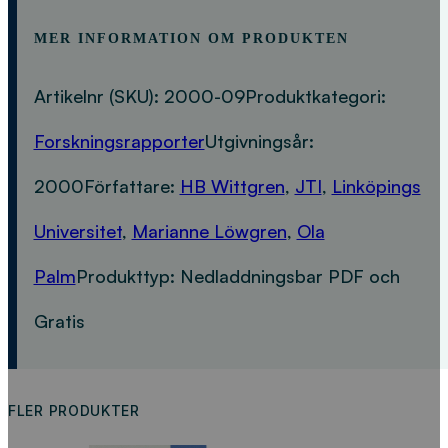
MER INFORMATION OM PRODUKTEN
Artikelnr (SKU):
2000-09
Produktkategori:
Forskningsrapporter
Utgivningsår:
2000
Författare:
HB Wittgren
,
JTI
,
Linköpings
Universitet
,
Marianne Löwgren
,
Ola
Palm
Produkttyp:
Nedladdningsbar PDF och
Gratis
FLER PRODUKTER