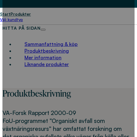
Start
Produkter
Välj kundtyp
HITTA PÅ SIDAN
Sammanfattning & köp
Produktbeskrivning
Mer information
Liknande produkter
Produktbeskrivning
VA-Forsk Rapport 2000-09
FoU-programmet ”Organiskt avfall som
växtnäringsresurs” har omfattat forskning om
det organiska avfallets olika vägar från källa eller