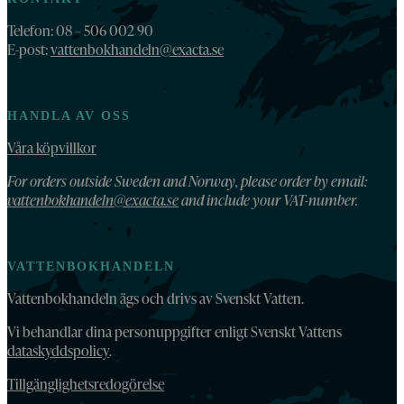
Telefon: 08 – 506 002 90
E-post:
vattenbokhandeln@exacta.se
HANDLA AV OSS
Våra köpvillkor
For orders outside Sweden and Norway, please order by email:
vattenbokhandeln@exacta.se
and include your VAT-number.
VATTENBOKHANDELN
Vattenbokhandeln ägs och drivs av Svenskt Vatten.
Vi behandlar dina personuppgifter enligt Svenskt Vattens
dataskyddspolicy
.
Tillgänglighetsredogörelse