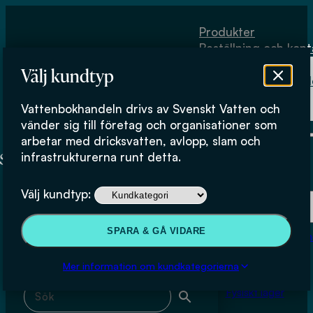
Hoppa till huvudinnehåll
Hoppa till sidfot
Produkter
Beställning och kont
Om
Välj kundtyp
Vattenbokhand
Köpvillkor
Vattenbokhandeln drivs av Svenskt Vatten och
Fysiskt lager
Lunds universitet
vänder sig till företag och organisationer som
arbetar med dricksvatten, avlopp, slam och
infrastrukturerna runt detta.
Produkter
Välj kundtyp:
Beställning och kontakt
Sök & filtrera
SPARA & GÅ VIDARE
Om Vattenbokhan
Köpvillkor
Mer information om kundkategorierna
Sök med fritext
Fysiskt lager