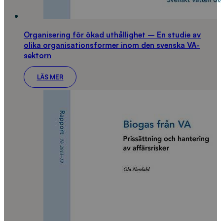
Organisering för ökad uthållighet – En studie av
olika organisationsformer inom den svenska VA-
sektorn
LÄS MER