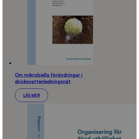
Om mikrobiella förändringar i
dricksvattenledningsnät
LÄS MER