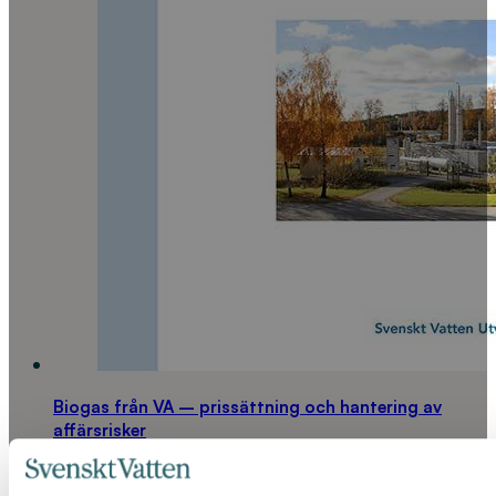
Biogas från VA – prissättning och hantering av
affärsrisker
LÄS MER