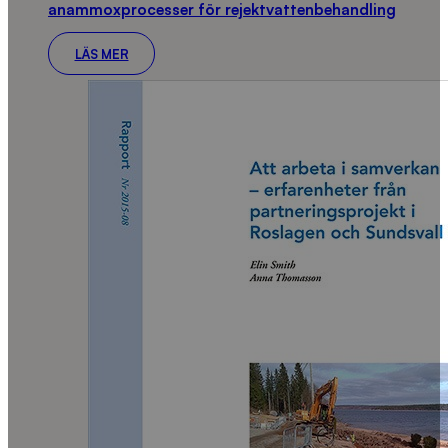
anammoxprocesser för rejektvattenbehandling
LÄS MER