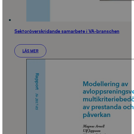
Sektoröverskridande samarbete i VA-branschen
LÄS MER