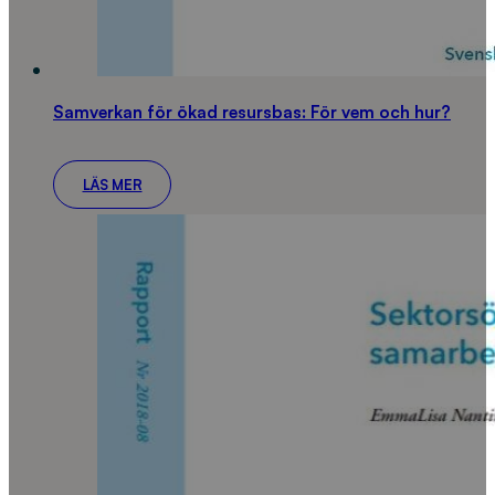
Samverkan för ökad resursbas: För vem och hur?
LÄS MER