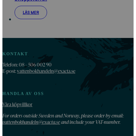
LÄS MER
KONTAKT
Telefon: 08 – 506 002 90
E-post:
vattenbokhandeln@exacta.se
HANDLA AV OSS
Våra köpvillkor
For orders outside Sweden and Norway, please order by email:
vattenbokhandeln@exacta.se
and include your VAT-number.