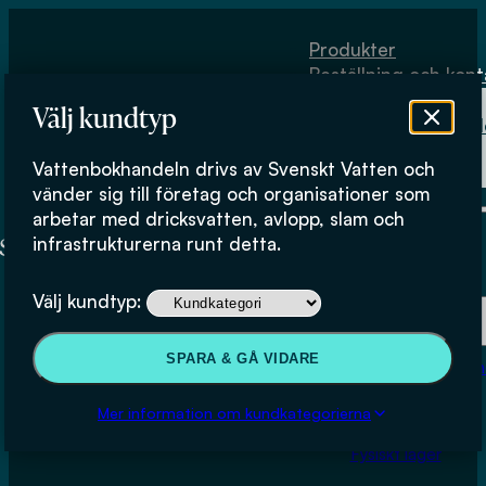
Hoppa till huvudinnehåll
Hoppa till sidfot
Produkter
Beställning och kont
Om
Välj kundtyp
Vattenbokhand
Köpvillkor
Vattenbokhandeln drivs av Svenskt Vatten och
Fysiskt lager
vänder sig till företag och organisationer som
arbetar med dricksvatten, avlopp, slam och
infrastrukturerna runt detta.
Produkter
Välj kundtyp:
Beställning och kontakt
SPARA & GÅ VIDARE
Om Vattenbokhan
Köpvillkor
Mer information om kundkategorierna
Fysiskt lager