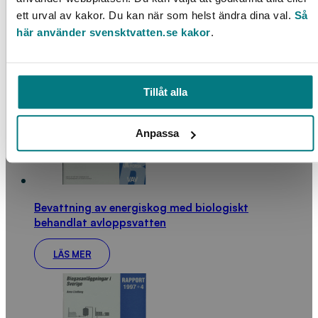
Miljöföroreningar i dricksvatten
ett urval av kakor. Du kan när som helst ändra dina val.
Så
här använder svensktvatten.se kakor
.
LÄS MER
Tillåt alla
Anpassa
Bevattning av energiskog med biologiskt
behandlat avloppsvatten
LÄS MER