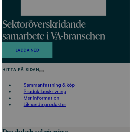
Sektoröverskridande
samarbete i VA-branschen
LADDA NED
HITTA PÅ SIDAN
Sammanfattning & köp
Produktbeskrivning
Mer information
Liknande produkter