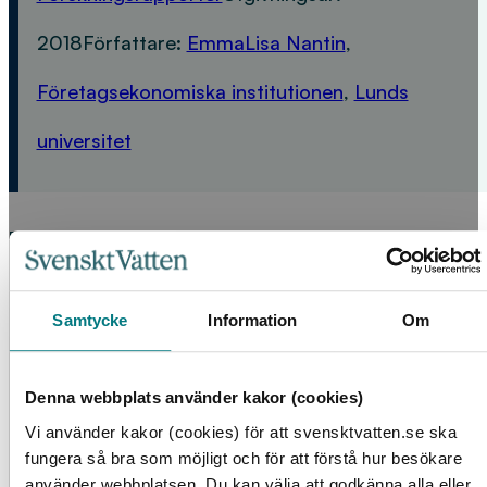
2018
Författare:
EmmaLisa Nantin
,
Företagsekonomiska institutionen
,
Lunds
universitet
FLER PRODUKTER
Samtycke
Information
Om
Denna webbplats använder kakor (cookies)
Vi använder kakor (cookies) för att svensktvatten.se ska
fungera så bra som möjligt och för att förstå hur besökare
använder webbplatsen. Du kan välja att godkänna alla eller