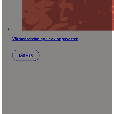
Värmeåtervinning ur avloppsvatten
LÄS MER