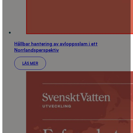
Hållbar hantering av avloppsslam i ett
Norrlandsperspektiv
LÄS MER