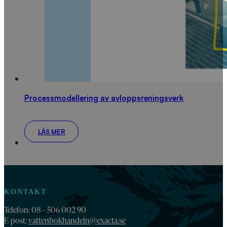
Processmodellering av avloppsreningsverk
LÄS MER
KONTAKT
Telefon: 08 – 506 002 90
E-post:
vattenbokhandeln@exacta.se