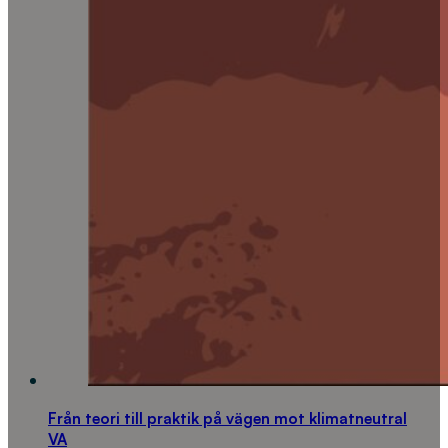
Från teori till praktik på vägen mot klimatneutral
VA