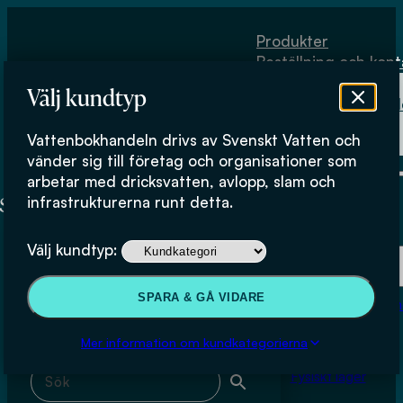
Hoppa till huvudinnehåll
Hoppa till sidfot
Produkter
Beställning och kont
Om
Välj kundtyp
Vattenbokhand
Köpvillkor
Vattenbokhandeln drivs av Svenskt Vatten och
Fysiskt lager
Marcus Ahlström
vänder sig till företag och organisationer som
arbetar med dricksvatten, avlopp, slam och
infrastrukturerna runt detta.
Produkter
Välj kundtyp:
Beställning och kontakt
Sök & filtrera
SPARA & GÅ VIDARE
Om Vattenbokhan
Köpvillkor
Mer information om kundkategorierna
Sök med fritext
Fysiskt lager