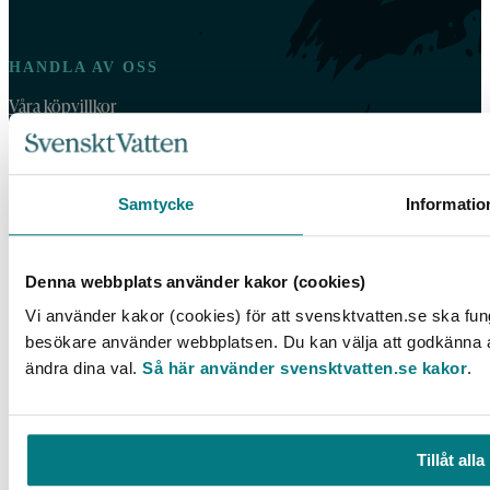
HANDLA AV OSS
Våra köpvillkor
For orders outside Sweden and Norway, please order by email:
vattenbokhandeln@exacta.se
and include your VAT-number.
Samtycke
Informatio
VATTENBOKHANDELN
Denna webbplats använder kakor (cookies)
Vattenbokhandeln ägs och drivs av Svenskt Vatten.
Vi använder kakor (cookies) för att svensktvatten.se ska fung
Vi behandlar dina personuppgifter enligt Svenskt Vattens
besökare använder webbplatsen. Du kan välja att godkänna all
dataskyddspolicy
.
ändra dina val.
Så här använder svensktvatten.se kakor
.
Tillgänglighetsredogörelse
Tillåt alla