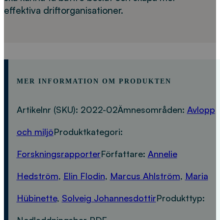
effektiva driftorganisationer.
MER INFORMATION OM PRODUKTEN
Artikelnr (SKU):
2022-02
Ämnesområden:
Avlopp
och miljö
Produktkategori:
Forskningsrapporter
Författare:
Annelie
Hedström
,
Elin Flodin
,
Marcus Ahlström
,
Maria
Hübinette
,
Solveig Johannesdottir
Produkttyp:
Nedladdningsbar PDF