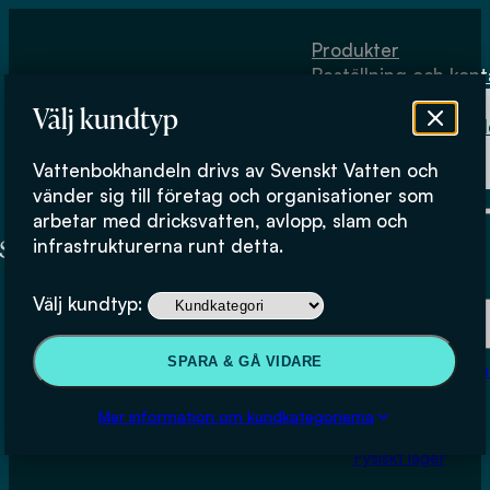
Hoppa till huvudinnehåll
Hoppa till sidfot
Produkter
Beställning och kont
Om
Välj kundtyp
Vattenbokhand
Köpvillkor
Vattenbokhandeln drivs av Svenskt Vatten och
Fysiskt lager
vänder sig till företag och organisationer som
arbetar med dricksvatten, avlopp, slam och
infrastrukturerna runt detta.
Produkter
Välj kundtyp:
Beställning och kontakt
SPARA & GÅ VIDARE
Om Vattenbokhan
Köpvillkor
Mer information om kundkategorierna
Fysiskt lager