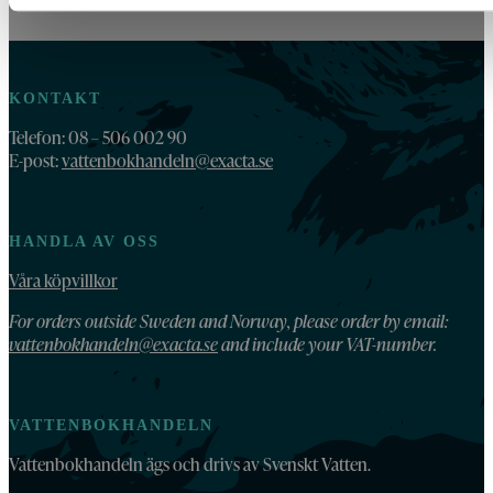
KONTAKT
Telefon: 08 – 506 002 90
E-post:
vattenbokhandeln@exacta.se
HANDLA AV OSS
Våra köpvillkor
For orders outside Sweden and Norway, please order by email:
vattenbokhandeln@exacta.se
and include your VAT-number.
VATTENBOKHANDELN
Vattenbokhandeln ägs och drivs av Svenskt Vatten.