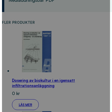
FLER PRODUKTER
Dosering av biokultur i en igensatt
infiltrationsanläggning
0
kr
LÄS MER