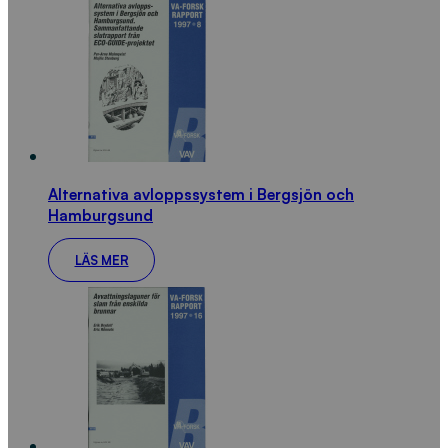
Alternativa avloppssystem i Bergsjön och
Hamburgsund
LÄS MER