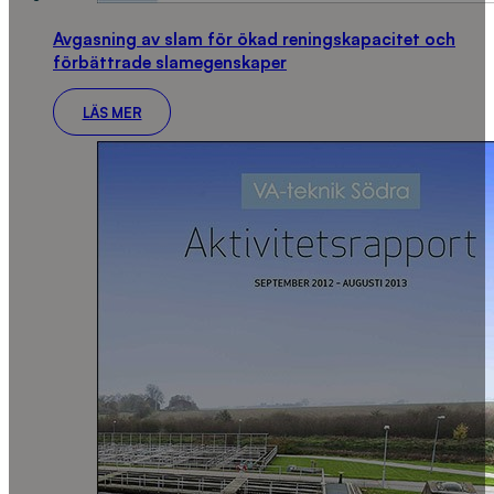
Avgasning av slam för ökad reningskapacitet och
förbättrade slamegenskaper
LÄS MER