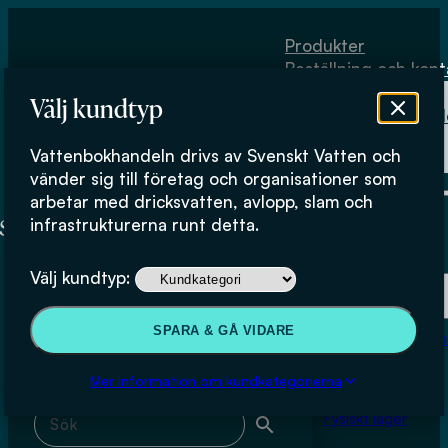
Hoppa till huvudinnehåll
Hoppa till sidfot
Produkter
Beställning och kont
Om
Välj kundtyp
Vattenbokhand
Köpvillkor
Vattenbokhandeln drivs av Svenskt Vatten och
Fysiskt lager
Marinette Hagman
vänder sig till företag och organisationer som
arbetar med dricksvatten, avlopp, slam och
infrastrukturerna runt detta.
Produkter
Välj kundtyp:
Beställning och kontakt
Sök & filtrera
SPARA & GÅ VIDARE
Om Vattenbokhan
Köpvillkor
Mer information om kundkategorierna
Sök med fritext
Fysiskt lager