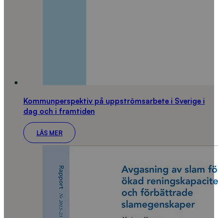
Kommunperspektiv på uppströmsarbete i Sverige i
dag och i framtiden
LÄS MER