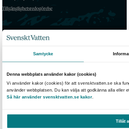
Tillgänglighetsredogörelse
Samtycke
Informa
Denna webbplats använder kakor (cookies)
Vi använder kakor (cookies) för att svensktvatten.se ska fun
använder webbplatsen. Du kan välja att godkänna alla eller e
Så här använder svensktvatten.se kakor
.
Tillåt a
Box 14057, 167 14 Bromma, Tel. 08-506 002 00