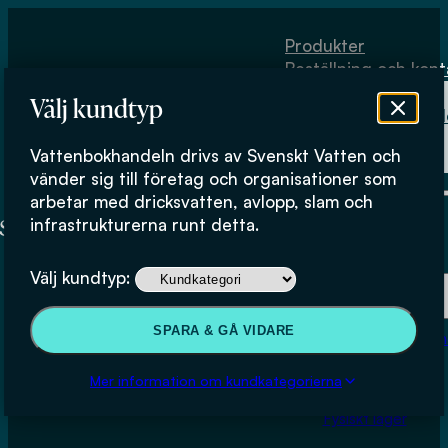
Hoppa till huvudinnehåll
Hoppa till sidfot
Produkter
Beställning och kont
Om
Välj kundtyp
Vattenbokhand
Köpvillkor
Vattenbokhandeln drivs av Svenskt Vatten och
Fysiskt lager
vänder sig till företag och organisationer som
arbetar med dricksvatten, avlopp, slam och
infrastrukturerna runt detta.
Produkter
Välj kundtyp:
Beställning och kontakt
SPARA & GÅ VIDARE
Om Vattenbokhan
Köpvillkor
Mer information om kundkategorierna
Fysiskt lager