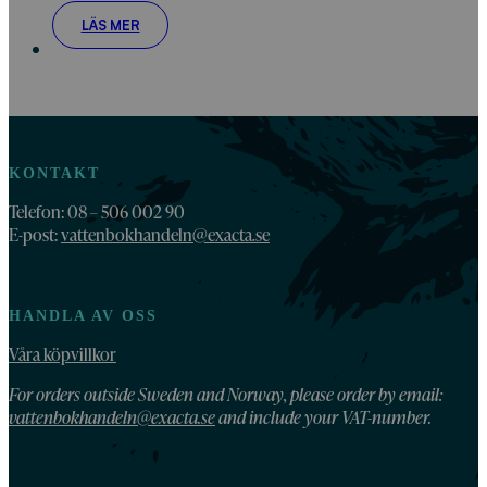
LÄS MER
KONTAKT
Telefon: 08 – 506 002 90
E-post:
vattenbokhandeln@exacta.se
HANDLA AV OSS
Våra köpvillkor
For orders outside Sweden and Norway, please order by email:
vattenbokhandeln@exacta.se
and include your VAT-number.