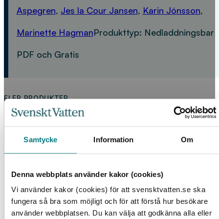
Aspegren
,
Jes la Cour Jansen
,
Karin Jönsson
,
Marinette Hagman
Produkttyp:
Nedladdningsbar
PDF och Gratis
FLER PRODUKTER
Samtycke
Information
Om
Denna webbplats använder kakor (cookies)
Vi använder kakor (cookies) för att svensktvatten.se ska
fungera så bra som möjligt och för att förstå hur besökare
Processmodell för vattenverk
använder webbplatsen. Du kan välja att godkänna alla eller