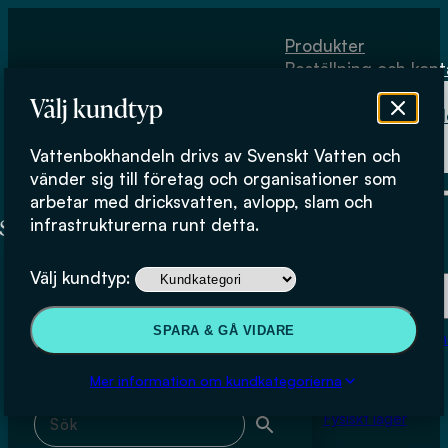
Hoppa till huvudinnehåll
Hoppa till sidfot
Produkter
Beställning och kont
Om
Välj kundtyp
Vattenbokhand
Köpvillkor
Vattenbokhandeln drivs av Svenskt Vatten och
Fysiskt lager
Sara Hallin
vänder sig till företag och organisationer som
arbetar med dricksvatten, avlopp, slam och
infrastrukturerna runt detta.
Produkter
Välj kundtyp:
Beställning och kontakt
Sök & filtrera
SPARA & GÅ VIDARE
Om Vattenbokhan
Köpvillkor
Mer information om kundkategorierna
Sök med fritext
Fysiskt lager