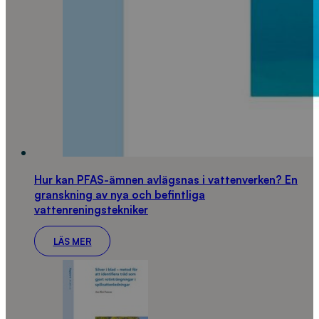
Hur kan PFAS-ämnen avlägsnas i vattenverken? En
granskning av nya och befintliga
vattenreningstekniker
LÄS MER