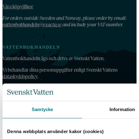
Våra köpvillkor
For orders outside Sweden and Norway, please order by email:
vattenbokhandeln@exacta.se
and include your VAT-number.
VATTENBOKHANDELN
Vattenbokhandeln ägs och drivs av Svenskt Vatten.
Vi behandlar dina personuppgifter enligt Svenskt Vattens
dataskyddspolicy
.
Tillgänglighetsredogörelse
Samtycke
Information
Denna webbplats använder kakor (cookies)