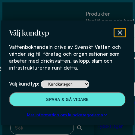
Hoppa till huvudinnehåll
Hoppa till sidfot
Produkter
Beställning och kont
Om
Välj kundtyp
Vattenbokhand
Köpvillkor
Vattenbokhandeln drivs av Svenskt Vatten och
Fysiskt lager
Sveriges Lantbruksuniversitet
vänder sig till företag och organisationer som
arbetar med dricksvatten, avlopp, slam och
infrastrukturerna runt detta.
Produkter
Välj kundtyp:
Beställning och kontakt
Sök & filtrera
SPARA & GÅ VIDARE
Om Vattenbokhan
Köpvillkor
Mer information om kundkategorierna
Sök med fritext
Fysiskt lager