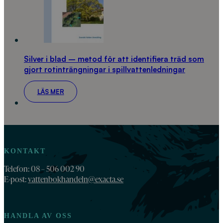
Silver i blad – metod för att identifiera träd som
gjort rotinträngningar i spillvattenledningar
LÄS MER
KONTAKT
Telefon: 08 – 506 002 90
E-post:
vattenbokhandeln@exacta.se
HANDLA AV OSS