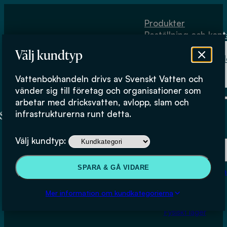
Hoppa till huvudinnehåll
Hoppa till sidfot
Produkter
Beställning och kont
Om
Välj kundtyp
Vattenbokhand
Köpvillkor
Vattenbokhandeln drivs av Svenskt Vatten och
Fysiskt lager
vänder sig till företag och organisationer som
arbetar med dricksvatten, avlopp, slam och
infrastrukturerna runt detta.
Produkter
Välj kundtyp:
Beställning och kontakt
SPARA & GÅ VIDARE
Om Vattenbokhan
Silver i blad – metod för att
Köpvillkor
Mer information om kundkategorierna
identifiera träd som gjort
Fysiskt lager