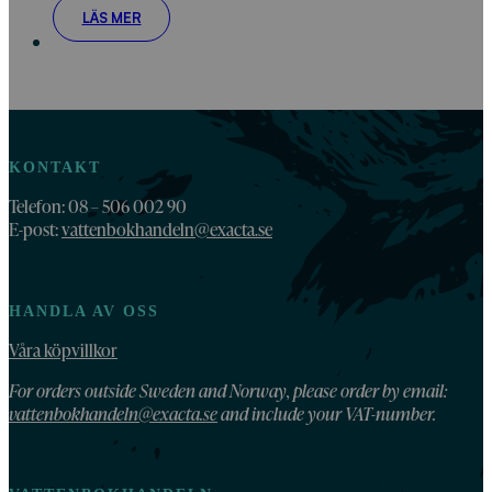
LÄS MER
KONTAKT
Telefon: 08 – 506 002 90
E-post:
vattenbokhandeln@exacta.se
HANDLA AV OSS
Våra köpvillkor
For orders outside Sweden and Norway, please order by email:
vattenbokhandeln@exacta.se
and include your VAT-number.