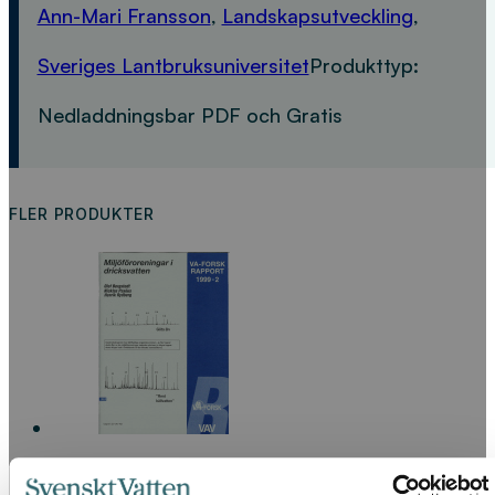
Ann-Mari Fransson
,
Landskapsutveckling
,
Sveriges Lantbruksuniversitet
Produkttyp:
Nedladdningsbar PDF och Gratis
FLER PRODUKTER
Miljöföroreningar i dricksvatten