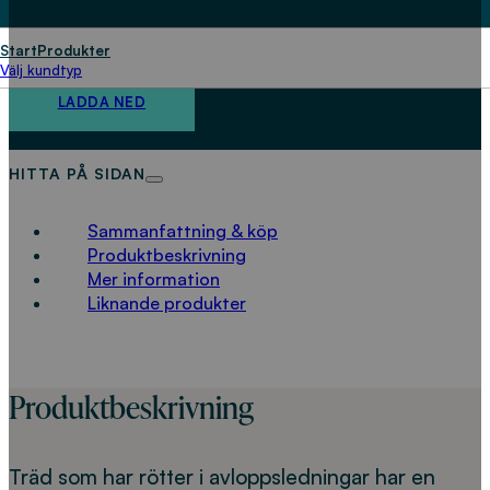
rotinträngningar i
spillvattenledningar
Start
Produkter
Välj kundtyp
LADDA NED
HITTA PÅ SIDAN
Sammanfattning & köp
Produktbeskrivning
Mer information
Liknande produkter
Produktbeskrivning
Träd som har rötter i avloppsledningar har en