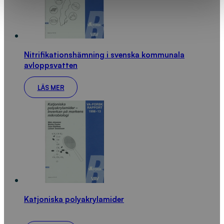
Nitrifikationshämning i svenska kommunala
avloppsvatten
LÄS MER
Katjoniska polyakrylamider