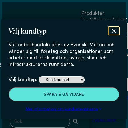
Hoppa till huvudinnehåll
Hoppa till sidfot
Produkter
Beställning och kont
Om
Välj kundtyp
Vattenbokhand
Köpvillkor
Vattenbokhandeln drivs av Svenskt Vatten och
Fysiskt lager
VA SYD; Marinette Hagman
vänder sig till företag och organisationer som
arbetar med dricksvatten, avlopp, slam och
infrastrukturerna runt detta.
Produkter
Välj kundtyp:
Beställning och kontakt
Sök & filtrera
SPARA & GÅ VIDARE
Om Vattenbokhan
Köpvillkor
Mer information om kundkategorierna
Sök med fritext
Fysiskt lager