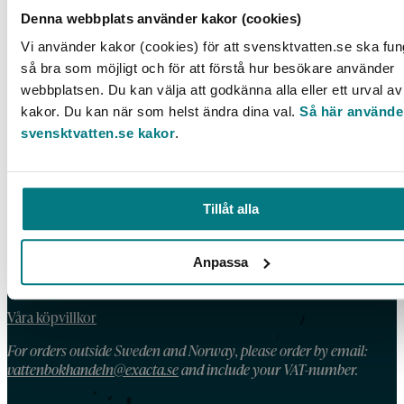
VA-teknik Södra. Aktivitetsrapport september
Denna webbplats använder kakor (cookies)
2013 – augusti 2014
Vi använder kakor (cookies) för att svensktvatten.se ska fu
LÄS MER
så bra som möjligt och för att förstå hur besökare använder
webbplatsen. Du kan välja att godkänna alla eller ett urval av
kakor. Du kan när som helst ändra dina val.
Så här använde
svensktvatten.se kakor
.
KONTAKT
Telefon: 08 – 506 002 90
Tillåt alla
E-post:
vattenbokhandeln@exacta.se
Anpassa
HANDLA AV OSS
Våra köpvillkor
For orders outside Sweden and Norway, please order by email:
vattenbokhandeln@exacta.se
and include your VAT-number.