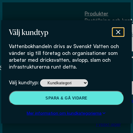
Hoppa till huvudinnehåll
Hoppa till sidfot
Produkter
Beställning och kont
Om
Välj kundtyp
Vattenbokhand
Köpvillkor
Vattenbokhandeln drivs av Svenskt Vatten och
Fysiskt lager
vänder sig till företag och organisationer som
arbetar med dricksvatten, avlopp, slam och
infrastrukturerna runt detta.
Produkter
Välj kundtyp:
Beställning och kontakt
SPARA & GÅ VIDARE
Om Vattenbokhan
Köpvillkor
Mer information om kundkategorierna
Fysiskt lager