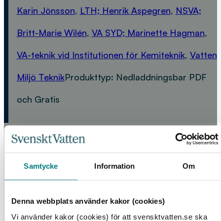
Karin Jönsson
,
LTH; Henrik Aspegren
,
NSVA;
Britt-Marie Wilén
,
VA SYD; Marinette Hagman
,
VA-teknik vid Institutionen för Kemiteknik
,
Vatten
Miljö Teknik
Produkttyp:
Nedladdningsbar PDF
och Gratis
FLER PRODUKTER
Samtycke
Information
Om
Denna webbplats använder kakor (cookies)
Vi använder kakor (cookies) för att svensktvatten.se ska