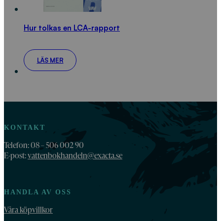
Hur tolkas en LCA-rapport
LÄS MER
KONTAKT
Telefon: 08 – 506 002 90
E-post:
vattenbokhandeln@exacta.se
HANDLA AV OSS
Våra köpvillkor