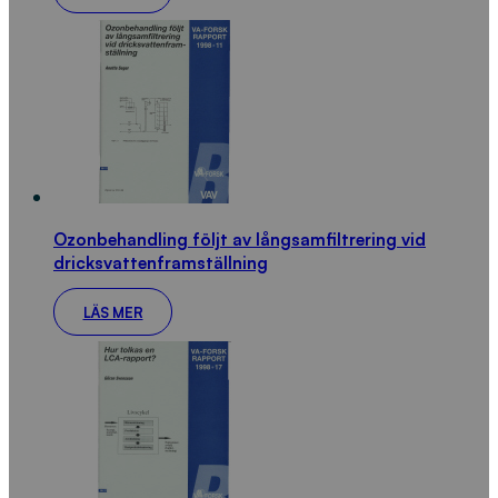
Ozonbehandling följt av långsamfiltrering vid
dricksvattenframställning
LÄS MER