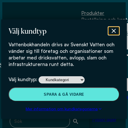
Hoppa till huvudinnehåll
Hoppa till sidfot
Produkter
Beställning och kont
Om
Välj kundtyp
Vattenbokhand
Köpvillkor
Vattenbokhandeln drivs av Svenskt Vatten och
Fysiskt lager
INSTA-CERT
vänder sig till företag och organisationer som
arbetar med dricksvatten, avlopp, slam och
infrastrukturerna runt detta.
Produkter
Välj kundtyp:
Beställning och kontakt
Sök & filtrera
SPARA & GÅ VIDARE
Om Vattenbokhan
Köpvillkor
Mer information om kundkategorierna
Sök med fritext
Fysiskt lager