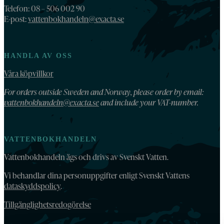
Telefon: 08 – 506 002 90
E-post:
vattenbokhandeln@exacta.se
HANDLA AV OSS
Våra köpvillkor
For orders outside Sweden and Norway, please order by email:
vattenbokhandeln@exacta.se
and include your VAT-number.
VATTENBOKHANDELN
Vattenbokhandeln ägs och drivs av Svenskt Vatten.
Vi behandlar dina personuppgifter enligt Svenskt Vattens
dataskyddspolicy
.
Tillgänglighetsredogörelse