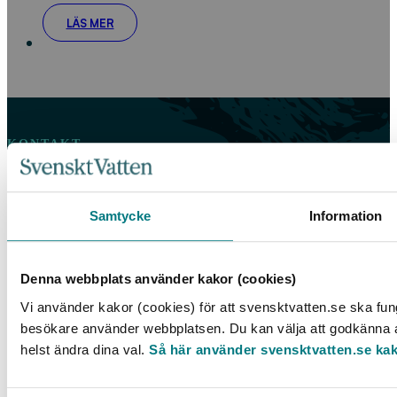
LÄS MER
KONTAKT
Telefon: 08 – 506 002 90
E-post:
vattenbokhandeln@exacta.se
Samtycke
Information
HANDLA AV OSS
Denna webbplats använder kakor (cookies)
Våra köpvillkor
Vi använder kakor (cookies) för att svensktvatten.se ska fung
For orders outside Sweden and Norway, please order by email:
besökare använder webbplatsen. Du kan välja att godkänna al
vattenbokhandeln@exacta.se
and include your VAT-number.
helst ändra dina val.
Så här använder svensktvatten.se ka