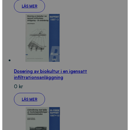
LÄS MER
Dosering av biokultur i en igensatt
infiltrationsanläggning
0
kr
LÄS MER