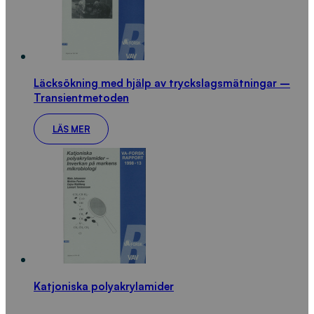
Läcksökning med hjälp av tryckslagsmätningar –
Transientmetoden
LÄS MER
Katjoniska polyakrylamider