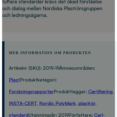
tuffare standarder krävs det ökad förståelse
och dialog mellan Nordiska Plaströrsgruppen
och ledningsägarna.
MER INFORMATION OM PRODUKTEN
Artikelnr (SKU):
2019-19
Ämnesområden:
Plast
Produktkategori:
Forskningsrapporter
Produkttaggar:
Certifiering
,
INSTA-CERT
,
Nordic PolyMark
,
plaströr
,
standard
Utgivningsår:
2019
Författare:
Carl-