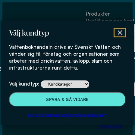
Hoppa till huvudinnehåll
Hoppa till sidfot
Produkter
Beställning och kont
Om
Välj kundtyp
Vattenbokhand
Köpvillkor
Vattenbokhandeln drivs av Svenskt Vatten och
Fysiskt lager
vänder sig till företag och organisationer som
arbetar med dricksvatten, avlopp, slam och
infrastrukturerna runt detta.
Produkter
Välj kundtyp:
Beställning och kontakt
SPARA & GÅ VIDARE
Om Vattenbokhan
Köpvillkor
Mer information om kundkategorierna
Fysiskt lager