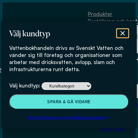
Hoppa till huvudinnehåll
Hoppa till sidfot
Produkter
Beställning och kont
Om
Välj kundtyp
Vattenbokhand
Köpvillkor
Vattenbokhandeln drivs av Svenskt Vatten och
Fysiskt lager
vänder sig till företag och organisationer som
arbetar med dricksvatten, avlopp, slam och
infrastrukturerna runt detta.
Produkter
Välj kundtyp:
Beställning och kontakt
SPARA & GÅ VIDARE
Om Vattenbokhan
Köpvillkor
Mer information om kundkategorierna
Fysiskt lager