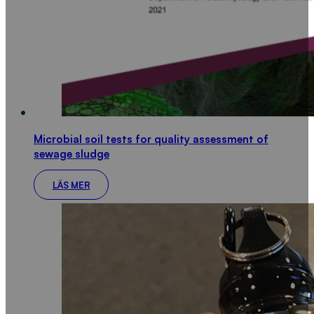
Microbial soil tests for quality assessment of
sewage sludge
LÄS MER