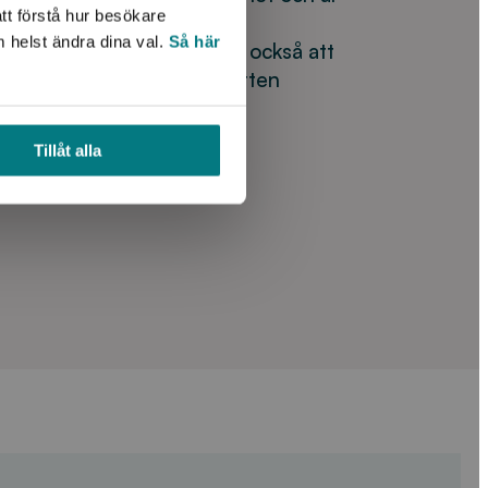
tt förstå hur besökare
för restriktioner i
m helst ändra dina val.
Så här
av torka. Resultaten visar också att
ästan alltid väljer kranvatten
nte vara så oroade för
itt hushåll i dag men är mer
Tillåt alla
mtiden.