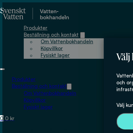
Hoppa till huvudinnehåll
Hoppa till sidfot
Produkter
Beställning och kontakt
Om Vattenbokhandeln
Köpvillkor
Välj
Fysiskt lager
Vatten
Produkter
och or
Beställning och kontakt
infrast
Om Vattenbokhandeln
Köpvillkor
Välj ku
Fysiskt lager
0
0
kr
Inga produkter i varukorgen.