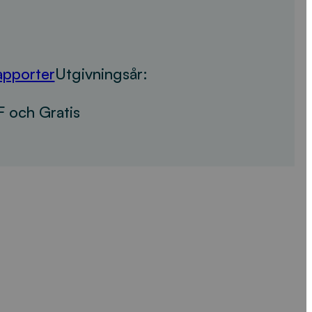
apporter
Utgivningsår:
 och Gratis