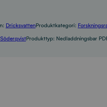
n:
Dricksvatten
Produktkategori:
Forskningsr
 Söderqvist
Produkttyp:
Nedladdningsbar PDF