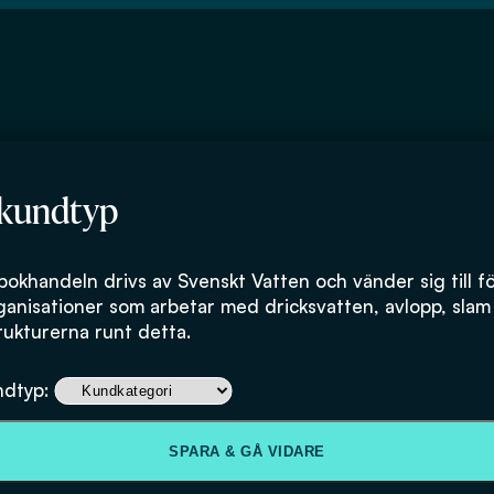
 kundtyp
bokhandeln drivs av Svenskt Vatten och vänder sig till f
ganisationer som arbetar med dricksvatten, avlopp, slam
rukturerna runt detta.
Kunskap, attity
ndtyp:
värdering av dr
SPARA & GÅ VIDARE