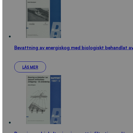
Bevattning av energiskog med biologiskt behandlat a
LÄS MER