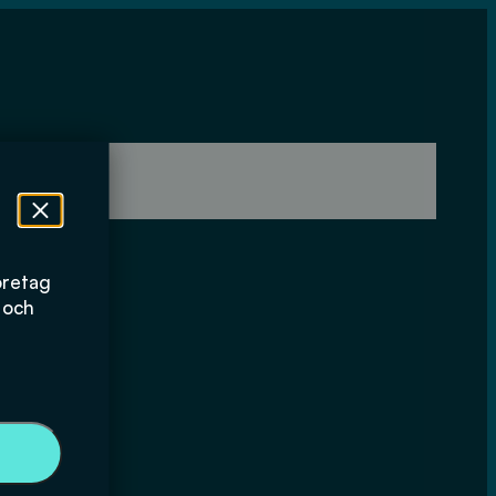
öretag
 och
der och
icksvatten