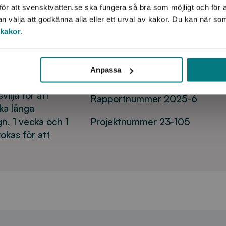
jningen. Men
ör att svensktvatten.se ska fungera så bra som möjligt och för a
positiva till att myndigheterna in
välja att godkänna alla eller ett urval av kakor. Du kan när so
vattenanvändningen i händelse 
 säker
 kakor
.
en majoritet av konsumenterna n
erad på
framför flaskvatten. De tycks i
gen ger den
dricksvattenförsörjningen till s
len. Därför
Anpassa
pessimistiska när det gäller fra
nska hushåll med
ilja för att
Rapportnummer 2025-6
ika långa
gn, 1 vecka och 1
Projektnummer 23-105
okas för att