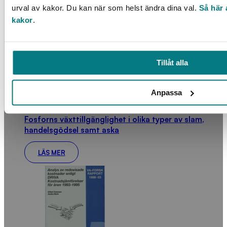
LÄS MER
urval av kakor. Du kan när som helst ändra dina val.
Så här 
kakor
.
Tillåt alla
Anpassa
Fosforns växttillgänglighet i olika typer av slam,
handelsgödsel samt aska
LÄS MER