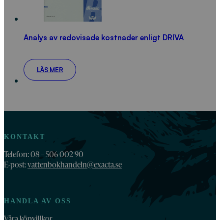
Analys av redovisade kostnader enligt DRIVA
LÄS MER
KONTAKT
Telefon: 08 – 506 002 90
E-post:
vattenbokhandeln@exacta.se
HANDLA AV OSS
Våra köpvillkor