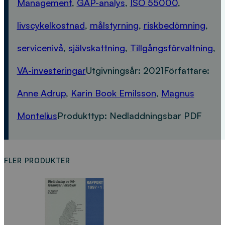
Management
,
GAP-analys
,
ISO 55000
,
livscykelkostnad
,
målstyrning
,
riskbedömning
,
servicenivå
,
självskattning
,
Tillgångsförvaltning
,
VA-investeringar
Utgivningsår:
2021
Författare:
Anne Adrup
,
Karin Book Emilsson
,
Magnus
Montelius
Produkttyp:
Nedladdningsbar PDF
FLER PRODUKTER