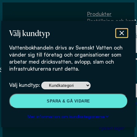
Hoppa till huvudinnehåll
Hoppa till sidfot
Produkter
Beställning och kont
Om
Välj kundtyp
Vattenbokhand
Köpvillkor
Vattenbokhandeln drivs av Svenskt Vatten och
Fysiskt lager
vänder sig till företag och organisationer som
arbetar med dricksvatten, avlopp, slam och
infrastrukturerna runt detta.
Produkter
Välj kundtyp:
Beställning och kontakt
SPARA & GÅ VIDARE
Om Vattenbokhan
Köpvillkor
Mer information om kundkategorierna
Fysiskt lager