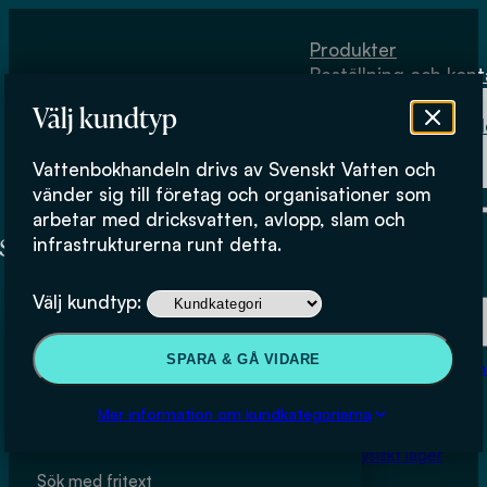
Hoppa till huvudinnehåll
Hoppa till sidfot
Produkter
Beställning och kont
Om
Välj kundtyp
Vattenbokhand
Köpvillkor
Vattenbokhandeln drivs av Svenskt Vatten och
Fysiskt lager
Produkter
vänder sig till företag och organisationer som
arbetar med dricksvatten, avlopp, slam och
infrastrukturerna runt detta.
Här kan du bläddra igenom produkter i butiken.
Produkter
Välj kundtyp:
Beställning och kontakt
SPARA & GÅ VIDARE
Om Vattenbokhan
Köpvillkor
Sök & filtrera
Mer information om kundkategorierna
Fysiskt lager
Sök med fritext