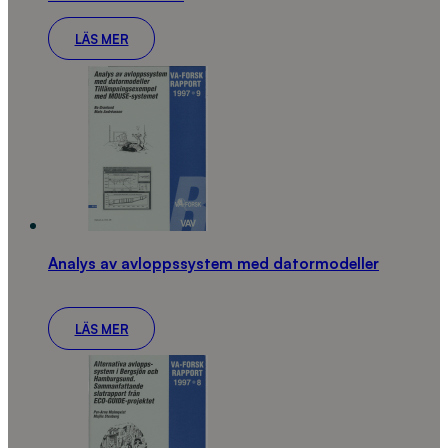
LÄS MER
Analys av avloppssystem med datormodeller
LÄS MER