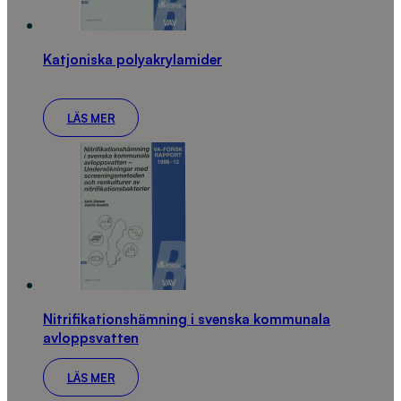
Katjoniska polyakrylamider
LÄS MER
Nitrifikationshämning i svenska kommunala
avloppsvatten
LÄS MER