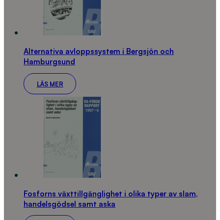
Alternativa avloppssystem i Bergsjön och
Hamburgsund
LÄS MER
Fosforns växttillgänglighet i olika typer av slam,
handelsgödsel samt aska