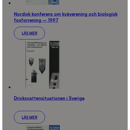
Nordisk konferens om kväverening och biologisk
fosforrening – 1997
LÄS MER
Dricksvattensituationen i Sverige
LÄS MER