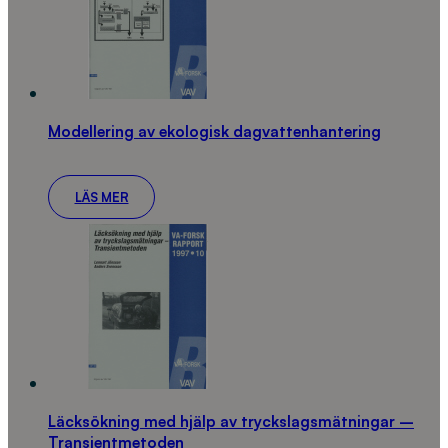
Modellering av ekologisk dagvattenhantering
LÄS MER
Läcksökning med hjälp av tryckslagsmätningar –
Transientmetoden