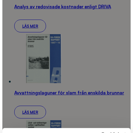
Analys av redovisade kostnader enligt DRIVA
LÄS MER
Avvattningslaguner för slam från enskilda brunnar
LÄS MER