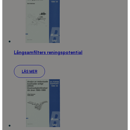
Långsamfilters reningspotential
LÄS MER