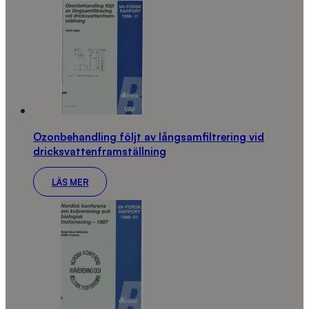
Ozonbehandling följt av långsamfiltrering vid
dricksvattenframställning
LÄS MER