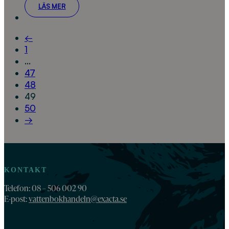
LÄS MER
←
1
…
47
48
49
50
→
KONTAKT
Telefon: 08 – 506 002 90
E-post:
vattenbokhandeln@exacta.se