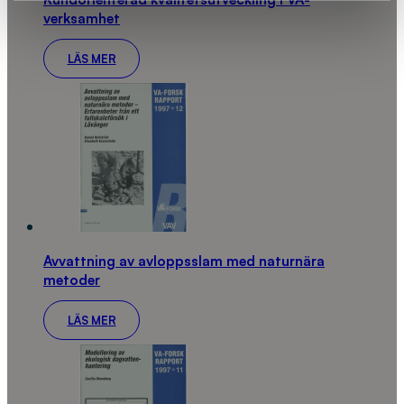
verksamhet
LÄS MER
Avvattning av avloppsslam med naturnära
metoder
LÄS MER