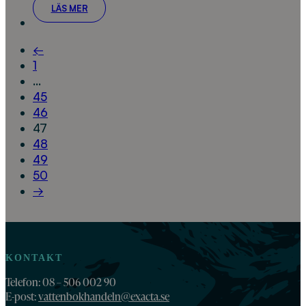
LÄS MER
←
1
…
45
46
47
48
49
50
→
KONTAKT
Telefon: 08 – 506 002 90
E-post:
vattenbokhandeln@exacta.se