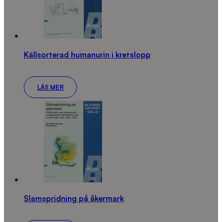
Källsorterad humanurin i kretslopp
LÄS MER
Slamspridning på åkermark