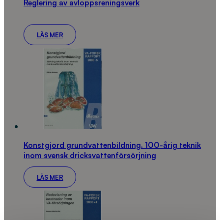
Reglering av avloppsreningsverk
LÄS MER
Konstgjord grundvattenbildning. 100-årig teknik
inom svensk dricksvattenförsörjning
LÄS MER