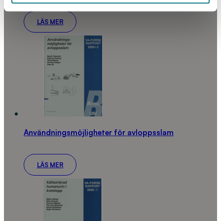
LÄS MER
Användningsmöjligheter för avloppsslam
LÄS MER