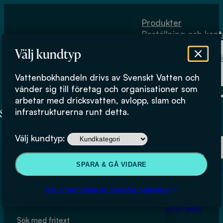
Hoppa till huvudinnehåll
Hoppa till sidfot
Produkter
Beställning och kont
Om
Välj kundtyp
Vattenbokhand
Köpvillkor
Vattenbokhandeln drivs av Svenskt Vatten och
Fysiskt lager
Produkter
vänder sig till företag och organisationer som
arbetar med dricksvatten, avlopp, slam och
infrastrukturerna runt detta.
Här kan du bläddra igenom produkter i butiken.
Produkter
Välj kundtyp:
Beställning och kontakt
SPARA & GÅ VIDARE
Om Vattenbokhan
Köpvillkor
Sök & filtrera
Mer information om kundkategorierna
Fysiskt lager
Sök med fritext