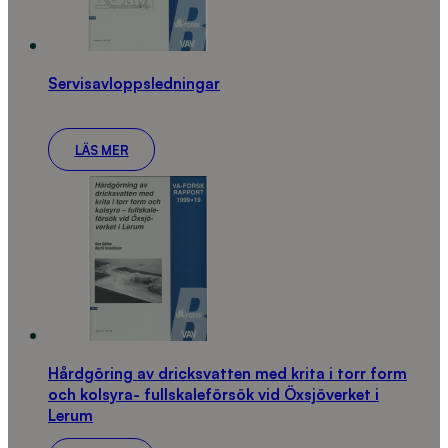
Servisavloppsledningar
LÄS MER
Hårdgöring av dricksvatten med krita i torr form
och kolsyra- fullskaleförsök vid Öxsjöverket i
Lerum