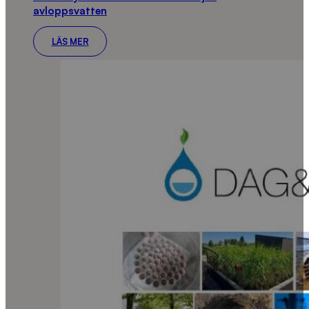
avloppsvatten
LÄS MER