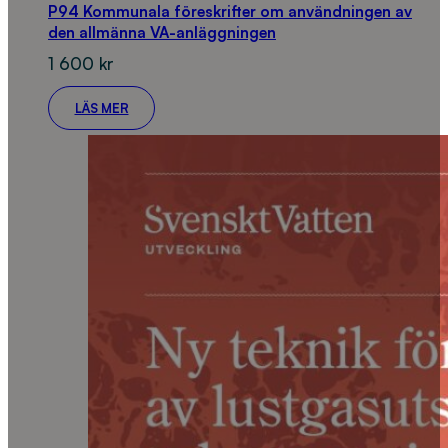
P94 Kommunala föreskrifter om användningen av
den allmänna VA-anläggningen
1 600
kr
LÄS MER