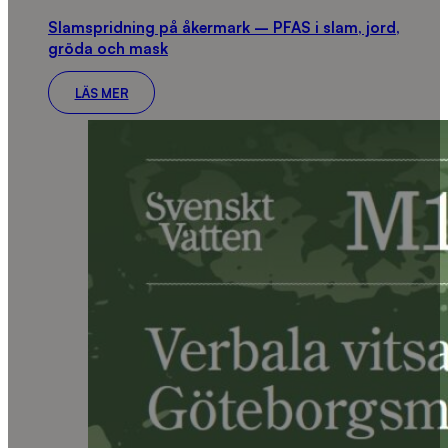
Slamspridning på åkermark – PFAS i slam, jord,
gröda och mask
LÄS MER