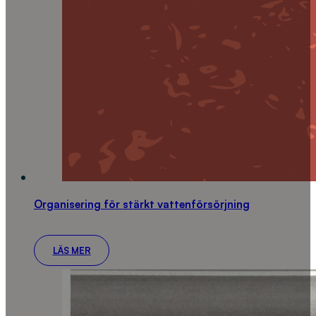
Organisering för stärkt vattenförsörjning
LÄS MER