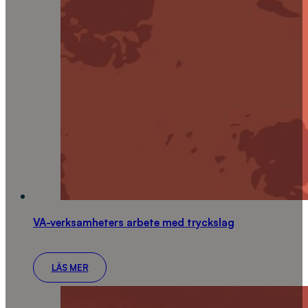
VA-verksamheters arbete med tryckslag
LÄS MER