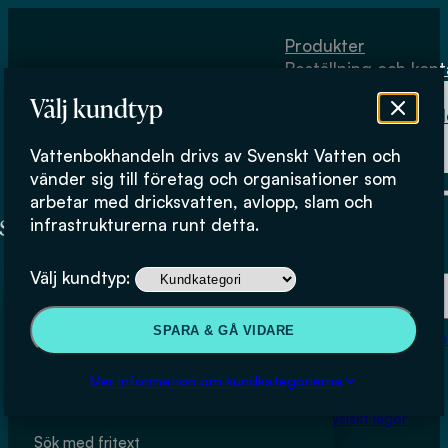
Hoppa till huvudinnehåll
Hoppa till sidfot
Produkter
Beställning och kont
Om
Välj kundtyp
Vattenbokhand
Köpvillkor
Vattenbokhandeln drivs av Svenskt Vatten och
Fysiskt lager
Produkter
vänder sig till företag och organisationer som
arbetar med dricksvatten, avlopp, slam och
infrastrukturerna runt detta.
Här kan du bläddra igenom produkter i butiken.
Produkter
Välj kundtyp:
Beställning och kontakt
SPARA & GÅ VIDARE
Om Vattenbokhan
Köpvillkor
Sök & filtrera
Mer information om kundkategorierna
Fysiskt lager
Sök med fritext