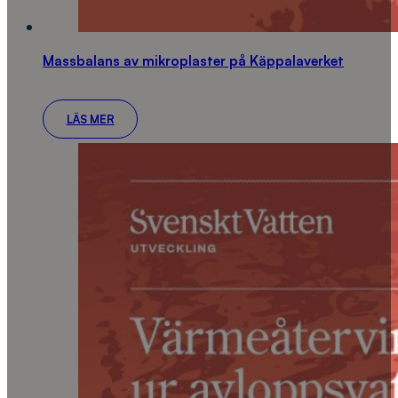
Massbalans av mikroplaster på Käppalaverket
LÄS MER