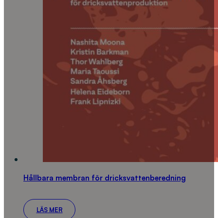
Hållbara membran för dricksvattenberedning
LÄS MER