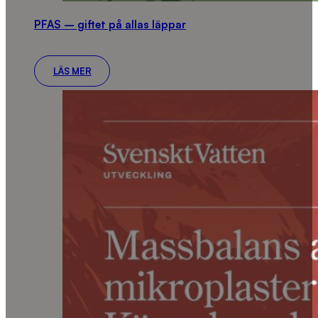
PFAS – giftet på allas läppar
LÄS MER