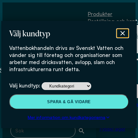
Hoppa till huvudinnehåll
Hoppa till sidfot
Produkter
Beställning och kont
Om
Välj kundtyp
Vattenbokhand
Köpvillkor
Vattenbokhandeln drivs av Svenskt Vatten och
Fysiskt lager
Avlopp och miljö
vänder sig till företag och organisationer som
arbetar med dricksvatten, avlopp, slam och
infrastrukturerna runt detta.
Produkter
Välj kundtyp:
Beställning och kontakt
Sök & filtrera
SPARA & GÅ VIDARE
Om Vattenbokhan
Köpvillkor
Mer information om kundkategorierna
Sök med fritext
Fysiskt lager