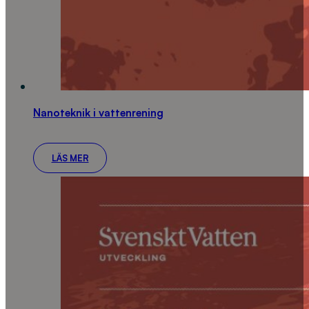
Nanoteknik i vattenrening
LÄS MER