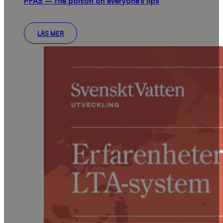
PFAS – the poison on everyone’s lips
LÄS MER