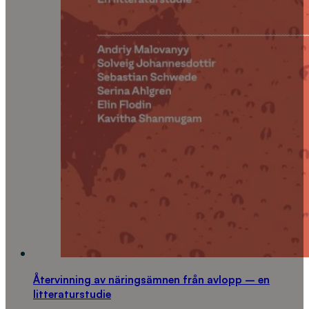
Återvinning av näringsämnen från avlopp – en
litteraturstudie