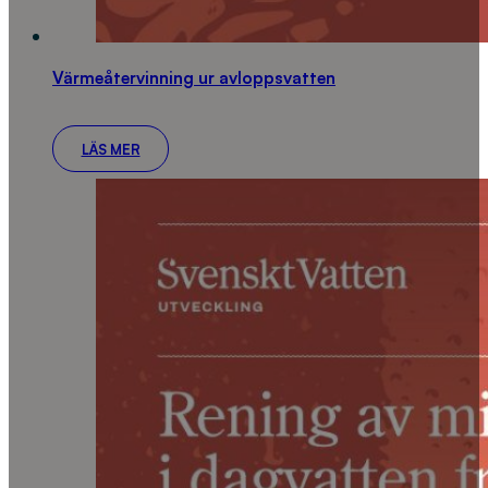
Värmeåtervinning ur avloppsvatten
LÄS MER