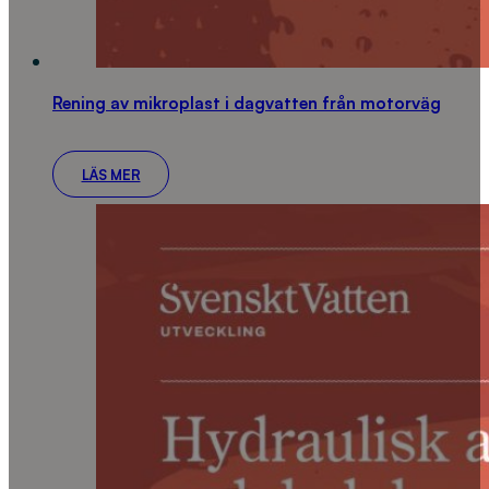
Rening av mikroplast i dagvatten från motorväg
LÄS MER