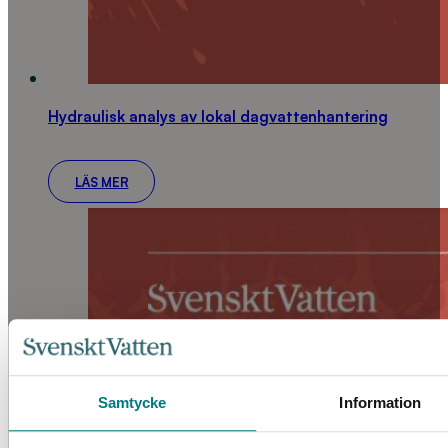
Hydraulisk analys av lokal dagvattenhantering
LÄS MER
Samtycke
Information