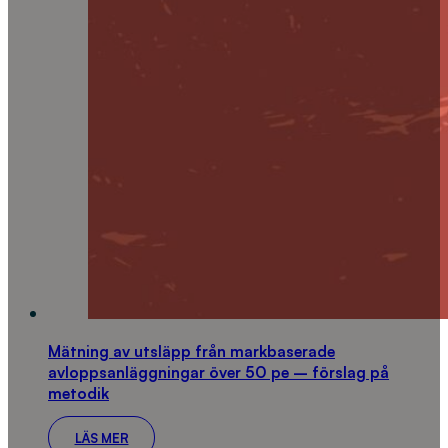
Mätning av utsläpp från markbaserade
avloppsanläggningar över 50 pe – förslag på
metodik
LÄS MER