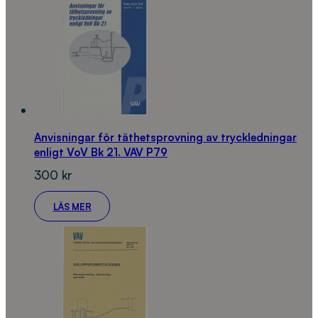
Anvisningar för täthetsprovning av tryckledningar
enligt VoV Bk 21. VAV P79
300
kr
LÄS MER