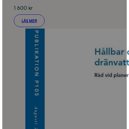
1 600
kr
LÄS MER