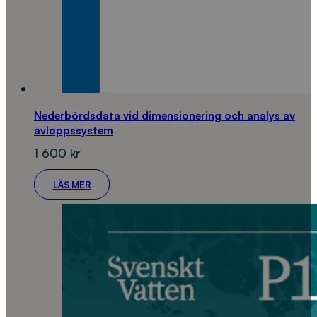
Nederbördsdata vid dimensionering och analys av
avloppssystem
1 600
kr
LÄS MER