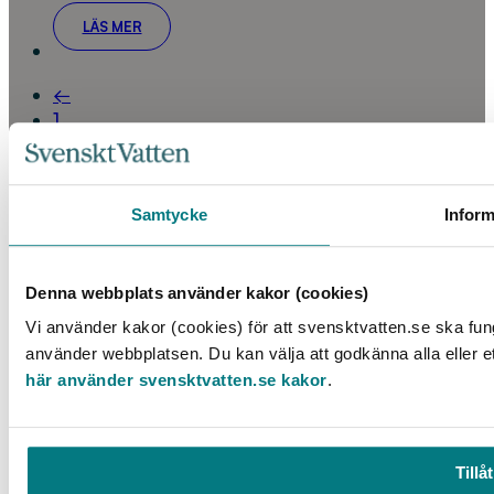
LÄS MER
←
1
2
3
4
Samtycke
Inform
5
…
50
Denna webbplats använder kakor (cookies)
→
Vi använder kakor (cookies) för att svensktvatten.se ska fun
använder webbplatsen. Du kan välja att godkänna alla eller e
här använder svensktvatten.se kakor
.
KONTAKT
Telefon: 08 – 506 002 90
E-post:
vattenbokhandeln@exacta.se
Tillåt