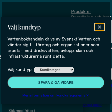
Hoppa till huvudinnehåll
Hoppa till sidfot
Produkter
Beställning och kont
Om
Välj kundtyp
Vattenbokhand
Köpvillkor
Vattenbokhandeln drivs av Svenskt Vatten och
Fysiskt lager
Produkter
vänder sig till företag och organisationer som
arbetar med dricksvatten, avlopp, slam och
infrastrukturerna runt detta.
Här kan du bläddra igenom produkter i butiken.
Produkter
Välj kundtyp:
Beställning och kontakt
SPARA & GÅ VIDARE
Om Vattenbokhan
Köpvillkor
Sök & filtrera
Mer information om kundkategorierna
Fysiskt lager
Sök med fritext