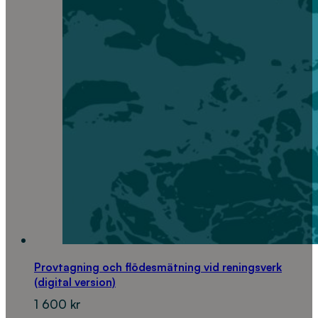
Provtagning och flödesmätning vid reningsverk
(digital version)
1 600
kr