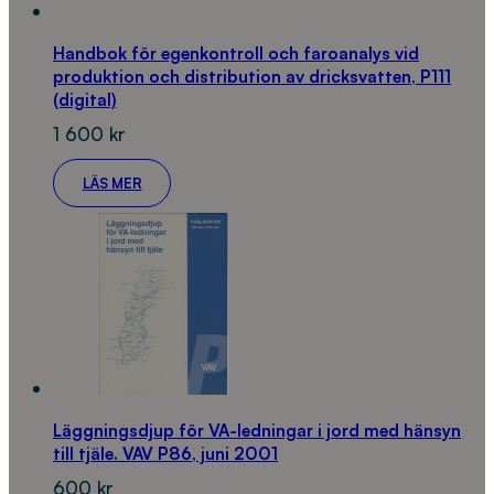
Handbok för egenkontroll och faroanalys vid
produktion och distribution av dricksvatten, P111
(digital)
1 600
kr
LÄS MER
Läggningsdjup för VA-ledningar i jord med hänsyn
till tjäle. VAV P86, juni 2001
600
kr