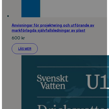
Anvisningar för projektering och utförande av
markförlagda självfallsledningar av plast
600
kr
LÄS MER