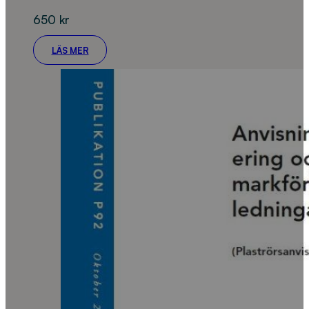
650
kr
LÄS MER